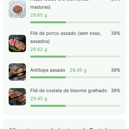
maduras)
29.65 g
Filé de porco assado (sem osso,
39%
assados)
29.62 g
Antílope assado
29.45 g
39%
Filé de costela de bisonte grelhado
39%
29.45 g