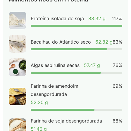
Proteína isolada de soja
88.32 g
117%
Bacalhau do Atlântico seco
62.82 g
83%
Algas espirulina secas
57.47 g
76%
Farinha de amendoim
69%
desengordurada
52.20 g
Farinha de soja desengordurada
68%
51.46 g