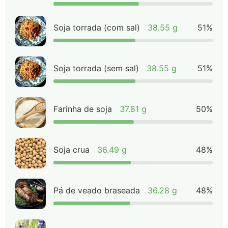
Soja torrada (com sal)
38.55 g
51%
Soja torrada (sem sal)
38.55 g
51%
Farinha de soja
37.81 g
50%
Soja crua
36.49 g
48%
Pá de veado braseada
36.28 g
48%