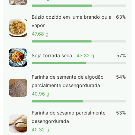
Búzio cozido em lume brando ou a
63%
vapor
47.68 g
Soja torrada seca
43.32 g
57%
Farinha de semente de algodão
54%
parcialmente desengordurada
40.96 g
Farinha de sésamo parcialmente
53%
desengordurada
40.32 g