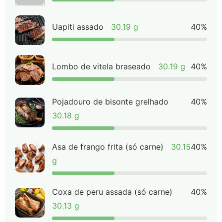
Uapiti assado
30.19 g
40%
Lombo de vitela braseado
30.19 g
40%
Pojadouro de bisonte grelhado
40%
30.18 g
Asa de frango frita (só carne)
30.15
40%
g
Coxa de peru assada (só carne)
40%
30.13 g