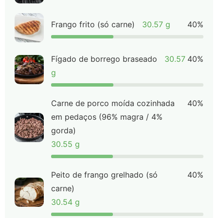
Frango frito (só carne)
30.57 g
40%
Fígado de borrego braseado
30.57
40%
g
Carne de porco moída cozinhada
40%
em pedaços (96% magra / 4%
gorda)
30.55 g
Peito de frango grelhado (só
40%
carne)
30.54 g