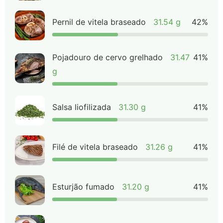
Pernil de vitela braseado
31.54 g
42%
Pojadouro de cervo grelhado
31.47
41%
g
Salsa liofilizada
31.30 g
41%
Filé de vitela braseado
31.26 g
41%
Esturjão fumado
31.20 g
41%