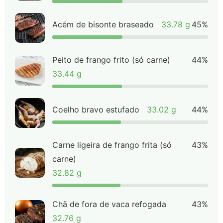
Acém de bisonte braseado
33.78 g
45%
Peito de frango frito (só carne)
44%
33.44 g
Coelho bravo estufado
33.02 g
44%
Carne ligeira de frango frita (só
43%
carne)
32.82 g
Chã de fora de vaca refogada
43%
32.76 g