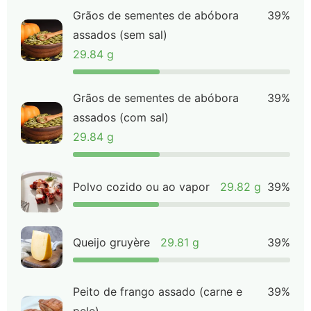
Grãos de sementes de abóbora
39%
assados (sem sal)
29.84 g
Grãos de sementes de abóbora
39%
assados (com sal)
29.84 g
Polvo cozido ou ao vapor
29.82 g
39%
Queijo gruyère
29.81 g
39%
Peito de frango assado (carne e
39%