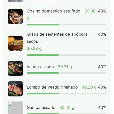
Coelho doméstico estufado
30.38
40%
g
Grãos de sementes de abóbora
40%
secos
30.23 g
Veado assado
30.21 g
40%
Lombo de veado grelhado
30.20 g
40%
Gambá assado
30.20 g
40%