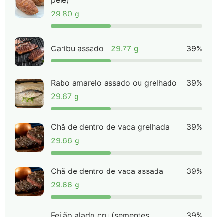
pele)
29.80 g
Caribu assado
29.77 g
39%
Rabo amarelo assado ou grelhado
39%
29.67 g
Chã de dentro de vaca grelhada
39%
29.66 g
Chã de dentro de vaca assada
39%
29.66 g
Feijão alado cru (sementes
39%