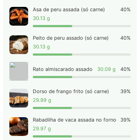
Asa de peru assada (só carne)
40%
30.13 g
Peito de peru assado (só carne)
40%
30.13 g
Rato almiscarado assado
30.09 g
40%
Dorso de frango frito (só carne)
39%
29.99 g
Rabadilha de vaca assada no forno
39%
29.97 g