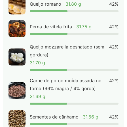
Queijo romano
31.80 g
42%
Perna de vitela frita
31.75 g
42%
Queijo mozzarella desnatado (sem
42%
gordura)
31.70 g
Carne de porco moída assada no
42%
forno (96% magra / 4% gorda)
31.69 g
Sementes de cânhamo
31.56 g
42%