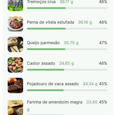
Tremoços crus
36.17 g
48%
Perna de vitela estufada
36.16 g
48%
Queijo parmesão
35.75 g
47%
Castor assado
34.85 g
46%
Pojadouro de vaca assado
34.34 g
45%
Farinha de amendoim magra
33.80
45%
g