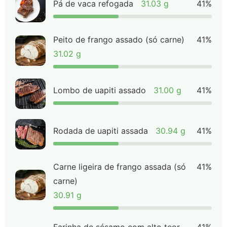
Pá de vaca refogada
31.03 g
41%
Peito de frango assado (só carne)
41%
31.02 g
Lombo de uapiti assado
31.00 g
41%
Rodada de uapiti assada
30.94 g
41%
Carne ligeira de frango assada (só
41%
carne)
30.91 g