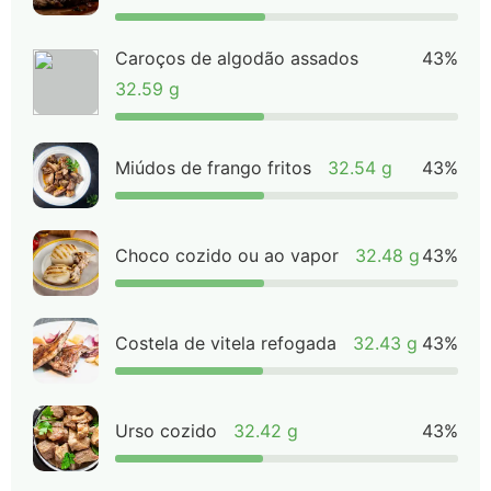
Caroços de algodão assados
43%
32.59 g
Miúdos de frango fritos
32.54 g
43%
Choco cozido ou ao vapor
32.48 g
43%
Costela de vitela refogada
32.43 g
43%
Urso cozido
32.42 g
43%