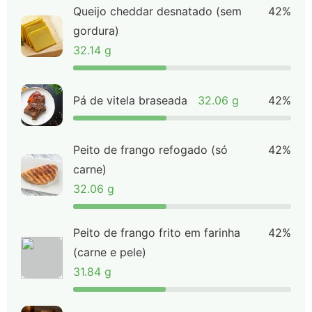
Queijo cheddar desnatado (sem
42%
gordura)
32.14 g
Pá de vitela braseada
32.06 g
42%
Peito de frango refogado (só
42%
carne)
32.06 g
Peito de frango frito em farinha
42%
(carne e pele)
31.84 g