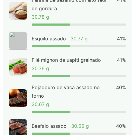
Farinha de sésamo com alto teor
41%
de gordura
30.78 g
Esquilo assado
30.77 g
41%
Filé mignon de uapiti grelhado
41%
30.76 g
Pojadouro de vaca assado no
40%
forno
30.67 g
Beefalo assado
30.66 g
40%