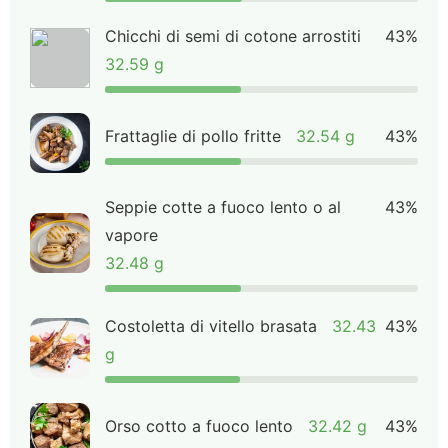
Chicchi di semi di cotone arrostiti
43%
32.59 g
Frattaglie di pollo fritte
32.54 g
43%
Seppie cotte a fuoco lento o al
43%
vapore
32.48 g
Costoletta di vitello brasata
32.43
43%
g
Orso cotto a fuoco lento
32.42 g
43%