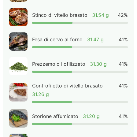
Stinco di vitello brasato
31.54 g
42%
Fesa di cervo al forno
31.47 g
41%
Prezzemolo liofilizzato
31.30 g
41%
Controfiletto di vitello brasato
41%
31.26 g
Storione affumicato
31.20 g
41%