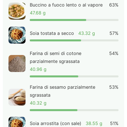
Buccino a fuoco lento o al vapore
63%
47.68 g
Soia tostata a secco
43.32 g
57%
Farina di semi di cotone
54%
parzialmente sgrassata
40.96 g
Farina di sesamo parzialmente
53%
sgrassata
40.32 g
Soia arrostita (con sale)
38.55 g
51%