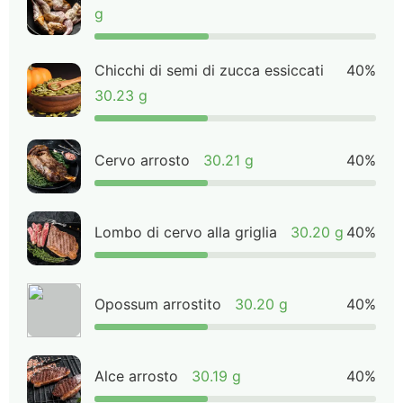
g
Chicchi di semi di zucca essiccati
40%
30.23 g
Cervo arrosto
30.21 g
40%
Lombo di cervo alla griglia
30.20 g
40%
Opossum arrostito
30.20 g
40%
Alce arrosto
30.19 g
40%