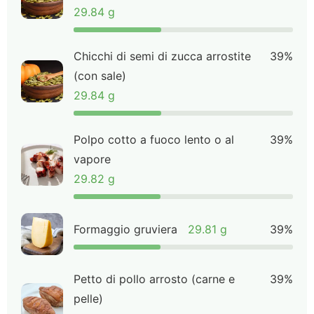
29.84 g
Chicchi di semi di zucca arrostite
39%
(con sale)
29.84 g
Polpo cotto a fuoco lento o al
39%
vapore
29.82 g
Formaggio gruviera
29.81 g
39%
Petto di pollo arrosto (carne e
39%
pelle)