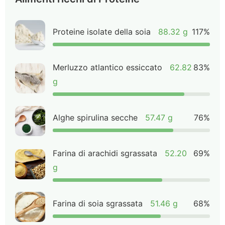
Proteine isolate della soia
88.32 g
117%
Merluzzo atlantico essiccato
62.82
83%
g
Alghe spirulina secche
57.47 g
76%
Farina di arachidi sgrassata
52.20
69%
g
Farina di soia sgrassata
51.46 g
68%