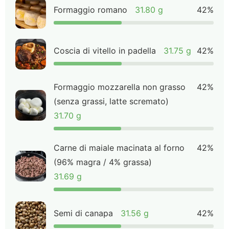
Formaggio romano
31.80 g
42%
Coscia di vitello in padella
31.75 g
42%
Formaggio mozzarella non grasso
42%
(senza grassi, latte scremato)
31.70 g
Carne di maiale macinata al forno
42%
(96% magra / 4% grassa)
31.69 g
Semi di canapa
31.56 g
42%