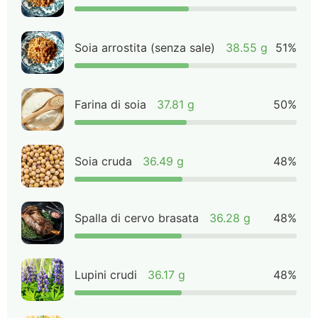
Soia arrostita (senza sale)
38.55 g
51%
Farina di soia
37.81 g
50%
Soia cruda
36.49 g
48%
Spalla di cervo brasata
36.28 g
48%
Lupini crudi
36.17 g
48%