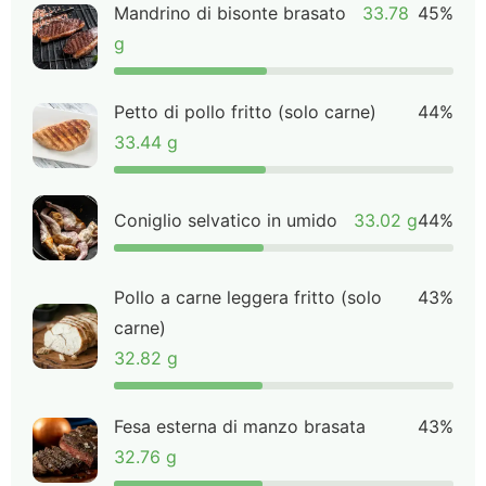
Mandrino di bisonte brasato
33.78
45%
g
Petto di pollo fritto (solo carne)
44%
33.44 g
Coniglio selvatico in umido
33.02 g
44%
Pollo a carne leggera fritto (solo
43%
carne)
32.82 g
Fesa esterna di manzo brasata
43%
32.76 g