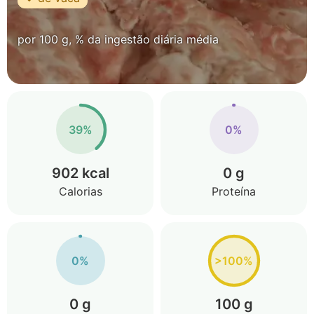
por 100 g, % da ingestão diária média
39%
0%
902 kcal
0 g
Calorias
Proteína
0%
>100%
0 g
100 g