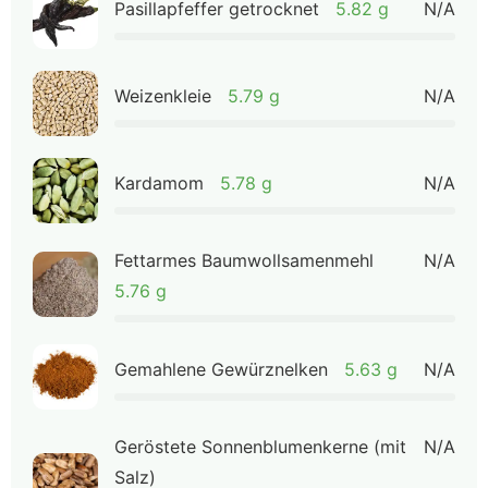
Pasillapfeffer getrocknet
5.82 g
N/A
Weizenkleie
5.79 g
N/A
Kardamom
5.78 g
N/A
Fettarmes Baumwollsamenmehl
N/A
5.76 g
Gemahlene Gewürznelken
5.63 g
N/A
Geröstete Sonnenblumenkerne (mit
N/A
Salz)