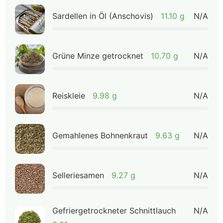
Sardellen in Öl (Anschovis)
11.10 g
N/A
Grüne Minze getrocknet
10.70 g
N/A
Reiskleie
9.98 g
N/A
Gemahlenes Bohnenkraut
9.63 g
N/A
Selleriesamen
9.27 g
N/A
Gefriergetrockneter Schnittlauch
N/A