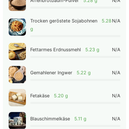
Affenbrotbaum-Pulver
5.28 g
N/A
Trocken geröstete Sojabohnen
5.28
N/A
g
Fettarmes Erdnussmehl
5.23 g
N/A
Gemahlener Ingwer
5.22 g
N/A
Fetakäse
5.20 g
N/A
Blauschimmelkäse
5.11 g
N/A