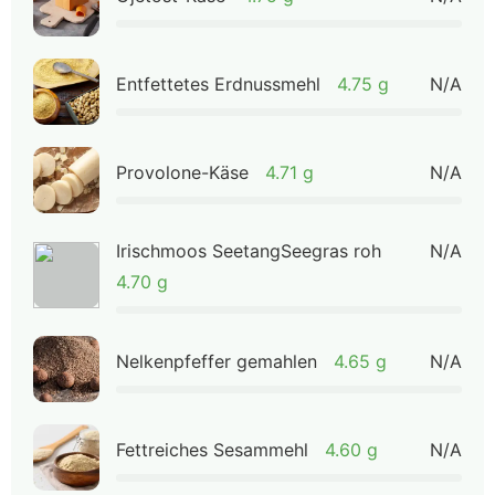
Entfettetes Erdnussmehl
4.75 g
N/A
Provolone-Käse
4.71 g
N/A
Irischmoos SeetangSeegras roh
N/A
4.70 g
Nelkenpfeffer gemahlen
4.65 g
N/A
Fettreiches Sesammehl
4.60 g
N/A