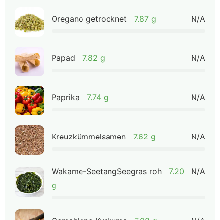
Oregano getrocknet
7.87 g
N/A
Papad
7.82 g
N/A
Paprika
7.74 g
N/A
Kreuzkümmelsamen
7.62 g
N/A
Wakame-SeetangSeegras roh
7.20
N/A
g