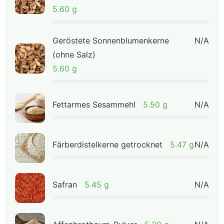
5.60 g
Geröstete Sonnenblumenkerne
N/A
(ohne Salz)
5.60 g
Fettarmes Sesammehl
5.50 g
N/A
Färberdistelkerne getrocknet
5.47 g
N/A
Safran
5.45 g
N/A