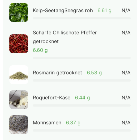
Kelp-SeetangSeegras roh
6.61 g
N/A
Scharfe Chilischote Pfeffer
N/A
getrocknet
6.60 g
Rosmarin getrocknet
6.53 g
N/A
Roquefort-Käse
6.44 g
N/A
Mohnsamen
6.37 g
N/A