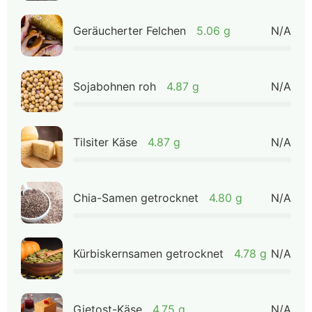
Geräucherter Felchen
5.06 g
N/A
Sojabohnen roh
4.87 g
N/A
Tilsiter Käse
4.87 g
N/A
Chia-Samen getrocknet
4.80 g
N/A
Kürbiskernsamen getrocknet
4.78 g
N/A
Gjetost-Käse
4.75 g
N/A