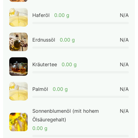
Haferöl
0.00 g
N/A
Erdnussöl
0.00 g
N/A
Kräutertee
0.00 g
N/A
Palmöl
0.00 g
N/A
Sonnenblumenöl (mit hohem
N/A
Ölsäuregehalt)
0.00 g