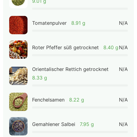
9.01 g
Tomatenpulver
8.91 g
N/A
Roter Pfeffer süß getrocknet
8.40 g
N/A
Orientalischer Rettich getrocknet
N/A
8.33 g
Fenchelsamen
8.22 g
N/A
Gemahlener Salbei
7.95 g
N/A