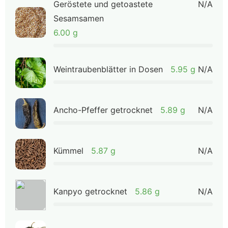
Geröstete und getoastete
N/A
Sesamsamen
6.00 g
Weintraubenblätter in Dosen
5.95 g
N/A
Ancho-Pfeffer getrocknet
5.89 g
N/A
Kümmel
5.87 g
N/A
Kanpyo getrocknet
5.86 g
N/A