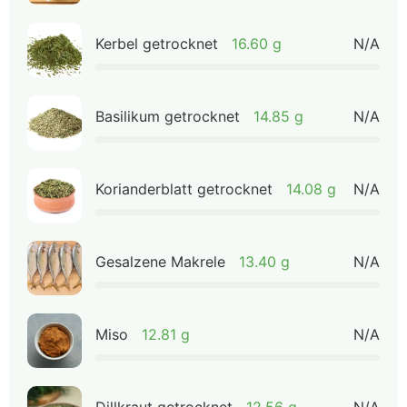
Kerbel getrocknet
16.60 g
N/A
Basilikum getrocknet
14.85 g
N/A
Korianderblatt getrocknet
14.08 g
N/A
Gesalzene Makrele
13.40 g
N/A
Miso
12.81 g
N/A
Dillkraut getrocknet
12.56 g
N/A