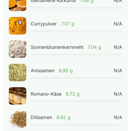
Gemahlene Kurkuma
7.08 g
N/A
Currypulver
7.07 g
N/A
Sonnenblumenkernmehl
7.04 g
N/A
Anissamen
6.95 g
N/A
Romano-Käse
6.72 g
N/A
Dillsamen
6.62 g
N/A