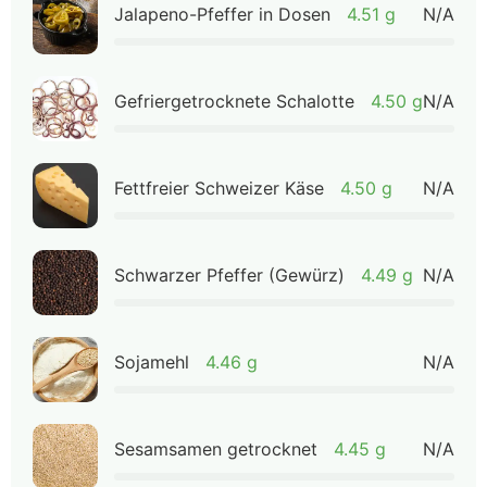
Jalapeno-Pfeffer in Dosen
4.51 g
N/A
Gefriergetrocknete Schalotte
4.50 g
N/A
Fettfreier Schweizer Käse
4.50 g
N/A
Schwarzer Pfeffer (Gewürz)
4.49 g
N/A
Sojamehl
4.46 g
N/A
Sesamsamen getrocknet
4.45 g
N/A