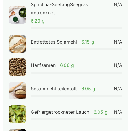
Spirulina-SeetangSeegras
N/A
getrocknet
6.23 g
Entfettetes Sojamehl
6.15 g
N/A
Hanfsamen
6.06 g
N/A
Sesammehl teilentölt
6.05 g
N/A
Gefriergetrockneter Lauch
6.05 g
N/A