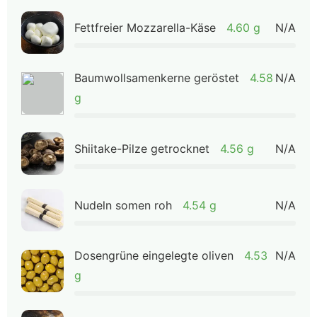
Fettfreier Mozzarella-Käse
4.60 g
N/A
Baumwollsamenkerne geröstet
4.58
N/A
g
Shiitake-Pilze getrocknet
4.56 g
N/A
Nudeln somen roh
4.54 g
N/A
Dosengrüne eingelegte oliven
4.53
N/A
g