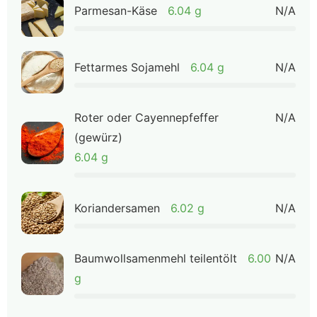
Parmesan-Käse
6.04 g
N/A
Fettarmes Sojamehl
6.04 g
N/A
Roter oder Cayennepfeffer
N/A
(gewürz)
6.04 g
Koriandersamen
6.02 g
N/A
Baumwollsamenmehl teilentölt
6.00
N/A
g