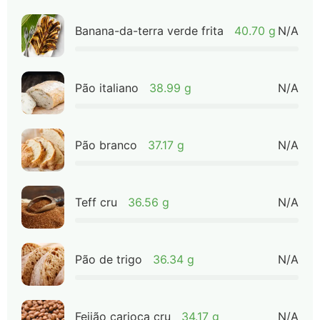
Banana-da-terra verde frita
40.70 g
N/A
Pão italiano
38.99 g
N/A
Pão branco
37.17 g
N/A
Teff cru
36.56 g
N/A
Pão de trigo
36.34 g
N/A
Feijão carioca cru
34.17 g
N/A