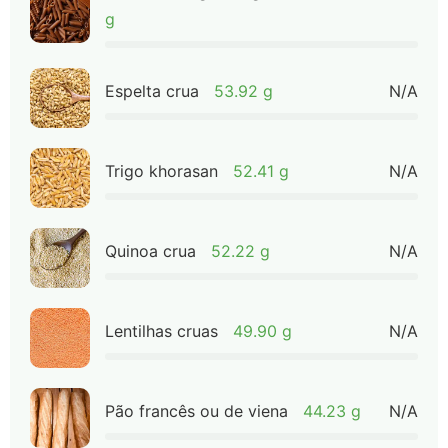
g
Espelta crua
53.92 g
N/A
Trigo khorasan
52.41 g
N/A
Quinoa crua
52.22 g
N/A
Lentilhas cruas
49.90 g
N/A
Pão francês ou de viena
44.23 g
N/A