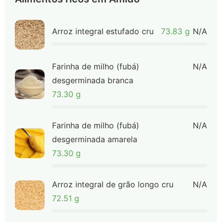
Arroz integral estufado cru
73.83 g
N/A
Farinha de milho (fubá)
N/A
desgerminada branca
73.30 g
Farinha de milho (fubá)
N/A
desgerminada amarela
73.30 g
Arroz integral de grão longo cru
N/A
72.51 g