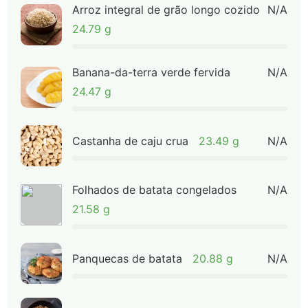
Arroz integral de grão longo cozido
N/A
24.79 g
Banana-da-terra verde fervida
N/A
24.47 g
Castanha de caju crua
23.49 g
N/A
Folhados de batata congelados
N/A
21.58 g
Panquecas de batata
20.88 g
N/A