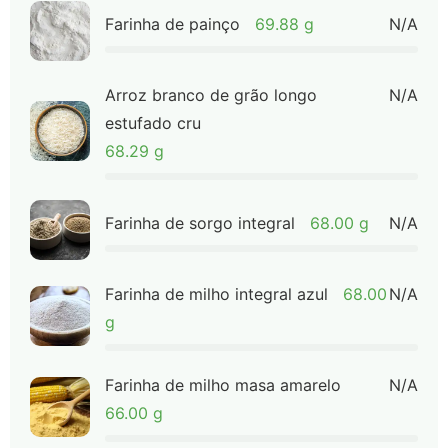
Farinha de painço
69.88 g
N/A
Arroz branco de grão longo
N/A
estufado cru
68.29 g
Farinha de sorgo integral
68.00 g
N/A
Farinha de milho integral azul
68.00
N/A
g
Farinha de milho masa amarelo
N/A
66.00 g