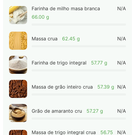
Farinha de milho masa branca
N/A
66.00 g
Massa crua
62.45 g
N/A
Farinha de trigo integral
57.77 g
N/A
Massa de grão inteiro crua
57.39 g
N/A
Grão de amaranto cru
57.27 g
N/A
Massa de trigo integral crua
56.75
N/A