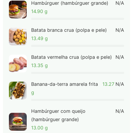
Hambúrguer (hambúrguer grande)
N/A
14.90 g
Batata branca crua (polpa e pele)
N/A
13.49 g
Batata vermelha crua (polpa e pele)
N/A
13.35 g
Banana-da-terra amarela frita
13.27
N/A
g
Hambúrguer com queijo
N/A
(hambúrguer grande)
13.00 g