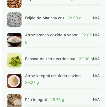
Feijão da Marinha cru
32.90 g
N/A
Arroz branco cozido a vapor
32.05
N/A
g
Banana-da-terra verde crua
32.00 g
N/A
Arroz integral estufado cozido
N/A
29.27 g
Pão integral
28.73 g
N/A