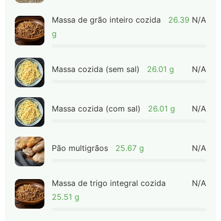
Massa de grão inteiro cozida
26.39
N/A
g
Massa cozida (sem sal)
26.01 g
N/A
Massa cozida (com sal)
26.01 g
N/A
Pão multigrãos
25.67 g
N/A
Massa de trigo integral cozida
N/A
25.51 g