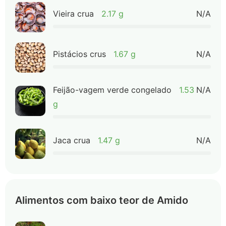
Vieira crua
2.17 g
N/A
Pistácios crus
1.67 g
N/A
Feijão-vagem verde congelado
1.53
N/A
g
Jaca crua
1.47 g
N/A
Alimentos com baixo teor de Amido