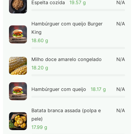
Espelta cozida
19.57 g
N/A
Hambúrguer com queijo Burger
N/A
King
18.60 g
Milho doce amarelo congelado
N/A
18.20 g
Hambúrguer com queijo
18.17 g
N/A
Batata branca assada (polpa e
N/A
pele)
17.99 g