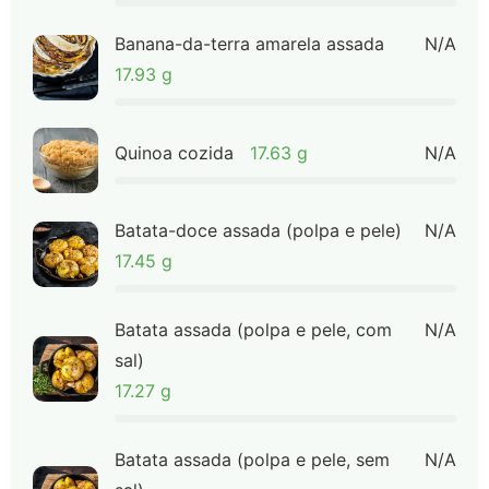
Banana-da-terra amarela assada
N/A
17.93 g
Quinoa cozida
17.63 g
N/A
Batata-doce assada (polpa e pele)
N/A
17.45 g
Batata assada (polpa e pele, com
N/A
sal)
17.27 g
Batata assada (polpa e pele, sem
N/A