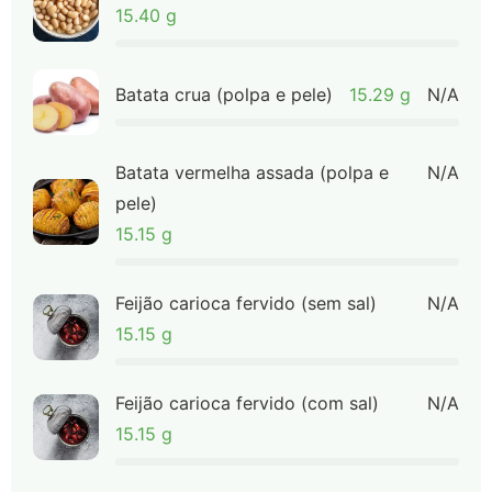
15.40 g
Batata crua (polpa e pele)
15.29 g
N/A
Batata vermelha assada (polpa e
N/A
pele)
15.15 g
Feijão carioca fervido (sem sal)
N/A
15.15 g
Feijão carioca fervido (com sal)
N/A
15.15 g