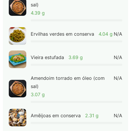
sal)
4.39 g
Ervilhas verdes em conserva
4.04 g
N/A
Vieira estufada
3.69 g
N/A
Amendoim torrado em óleo (com
N/A
sal)
3.07 g
Amêijoas em conserva
2.31 g
N/A