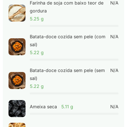
Farinha de soja com baixo teor de
N/A
gordura
5.25 g
Batata-doce cozida sem pele (com
N/A
sal)
5.22 g
Batata-doce cozida sem pele (sem
N/A
sal)
5.22 g
Ameixa seca
5.11 g
N/A