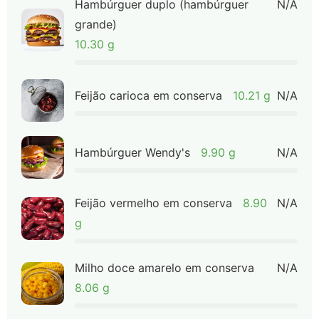
Hambúrguer duplo (hambúrguer
N/A
grande)
10.30 g
Feijão carioca em conserva
10.21 g
N/A
Hambúrguer Wendy's
9.90 g
N/A
Feijão vermelho em conserva
8.90
N/A
g
Milho doce amarelo em conserva
N/A
8.06 g