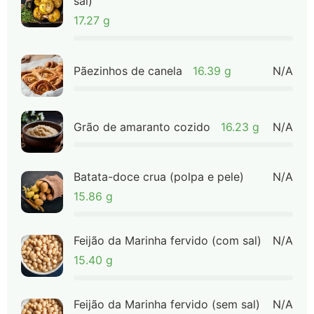
sal)
17.27 g
Pãezinhos de canela
16.39 g
N/A
Grão de amaranto cozido
16.23 g
N/A
Batata-doce crua (polpa e pele)
N/A
15.86 g
Feijão da Marinha fervido (com sal)
N/A
15.40 g
Feijão da Marinha fervido (sem sal)
N/A