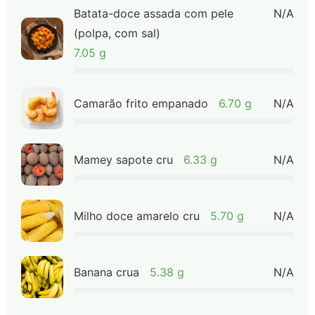
Batata-doce assada com pele
N/A
(polpa, com sal)
7.05 g
Camarão frito empanado
6.70 g
N/A
Mamey sapote cru
6.33 g
N/A
Milho doce amarelo cru
5.70 g
N/A
Banana crua
5.38 g
N/A