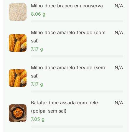
Milho doce branco em conserva
N/A
8.06 g
Milho doce amarelo fervido (com
N/A
sal)
7.17 g
Milho doce amarelo fervido (sem
N/A
sal)
7.17 g
Batata-doce assada com pele
N/A
(polpa, sem sal)
7.05 g