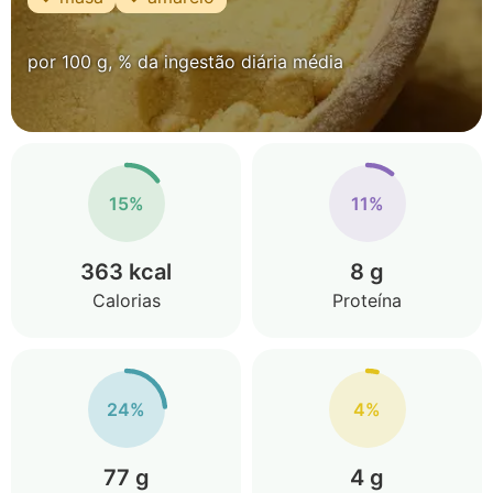
por 100 g, % da ingestão diária média
15%
11%
363 kcal
8 g
Calorias
Proteína
24%
4%
77 g
4 g