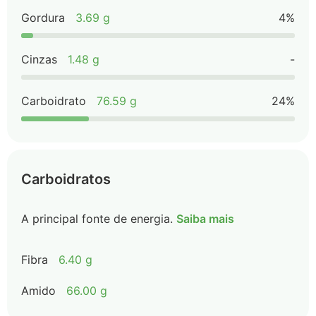
Gordura
3.69 g
4%
Cinzas
1.48 g
-
Carboidrato
76.59 g
24%
Carboidratos
A principal fonte de energia.
Saiba mais
Fibra
6.40 g
Amido
66.00 g