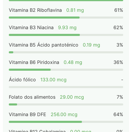
Vitamina B2 Riboflavina
0.81 mg
61%
Vitamina B3 Niacina
9.93 mg
62%
Vitamina B5 Ácido pantoténico
0.19 mg
3%
Vitamina B6 Piridoxina
0.48 mg
36%
Ácido fólico
133.00 mcg
-
Folato dos alimentos
29.00 mcg
7%
Vitamina B9 DFE
256.00 mcg
64%
Vitamina B12 Cobalamina
0.00 mcg
0%