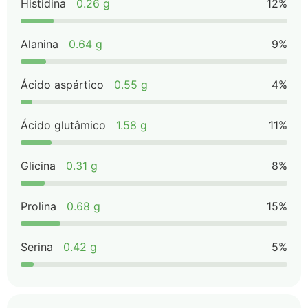
Histidina
0.26 g
12%
Alanina
0.64 g
9%
Ácido aspártico
0.55 g
4%
Ácido glutâmico
1.58 g
11%
Glicina
0.31 g
8%
Prolina
0.68 g
15%
Serina
0.42 g
5%