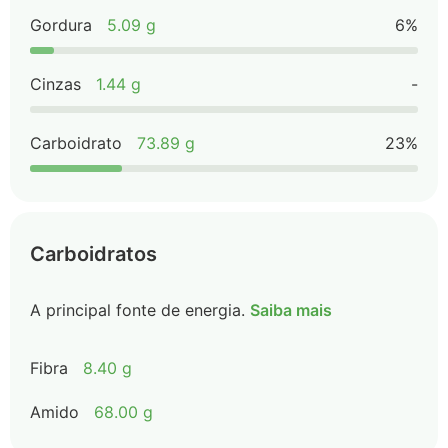
Gordura
5.09 g
6%
Cinzas
1.44 g
-
Carboidrato
73.89 g
23%
Carboidratos
A principal fonte de energia.
Saiba mais
Fibra
8.40 g
Amido
68.00 g