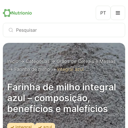
Nutrionio
PT
Início
→
Categorias
→
Grãos de Cereais e Massas
→
Farinha de milho
→
Integral azul
Farinha de milho integral
azul – composição,
benefícios e malefícios
integral
azul