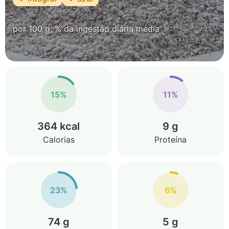
por 100 g, % da ingestão diária média
15%
11%
364 kcal
9 g
Calorias
Proteína
23%
6%
74 g
5 g