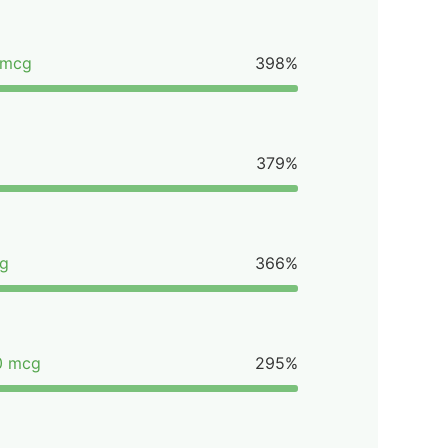
 mcg
398%
379%
cg
366%
0 mcg
295%