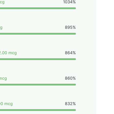
cg
1034%
cg
895%
2.00 mcg
864%
 mcg
860%
00 mcg
832%