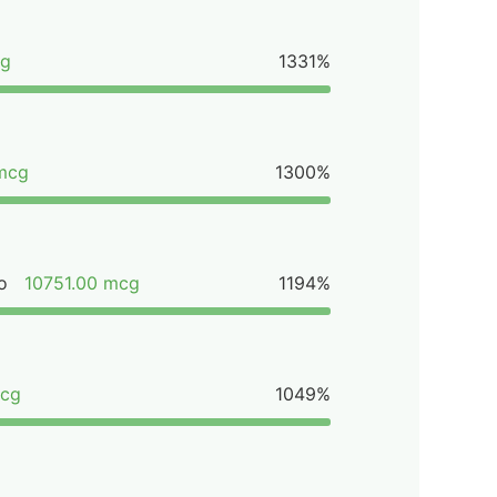
cg
1331%
 mcg
1300%
o
10751.00 mcg
1194%
mcg
1049%