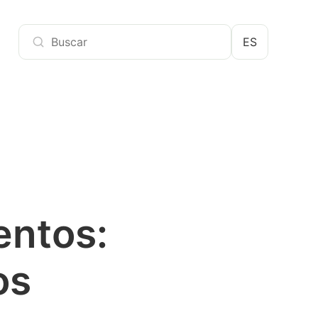
ES
entos:
os