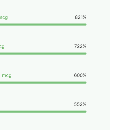
 mcg
821%
cg
722%
0 mcg
600%
552%