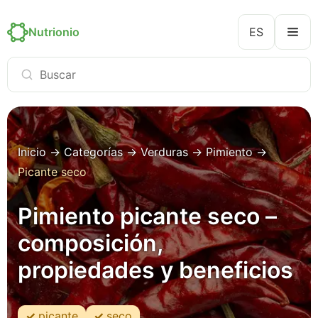
Nutrionio
ES
Inicio
→
Categorías
→
Verduras
→
Pimiento
→
Picante seco
Pimiento picante seco –
composición,
propiedades y beneficios
picante
seco