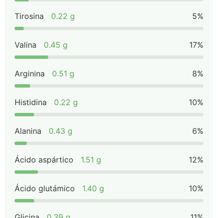
Tirosina
0.22 g
5%
Valina
0.45 g
17%
Arginina
0.51 g
8%
Histidina
0.22 g
10%
Alanina
0.43 g
6%
Ácido aspártico
1.51 g
12%
Ácido glutámico
1.40 g
10%
Glicina
0.39 g
11%