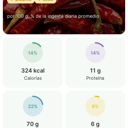
por 100 g, % de la ingesta diaria promedio
14%
14%
324 kcal
11 g
Calorías
Proteína
22%
6%
70 g
6 g