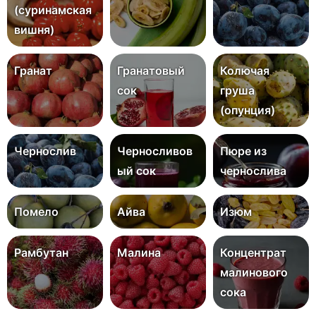
(суринамская
вишня)
Гранат
Гранатовый
Колючая
сок
груша
(опунция)
Чернослив
Черносливов
Пюре из
ый сок
чернослива
Помело
Айва
Изюм
Рамбутан
Малина
Концентрат
малинового
сока