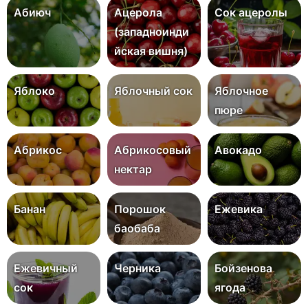
Абиюч
Ацерола
Сок ацеролы
(западноинди
йская вишня)
Яблоко
Яблочный сок
Яблочное
пюре
Абрикос
Абрикосовый
Авокадо
нектар
Банан
Порошок
Ежевика
баобаба
Ежевичный
Черника
Бойзенова
сок
ягода