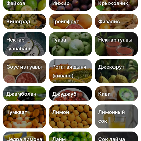
Фейхоа
Инжир
Крыжовник
Виноград
Грейпфрут
Физалис
Нектар
Гуава
Нектар гуавы
гуанабаны
Соус из гуавы
Рогатая дыня
Джекфрут
(кивано)
Джамболан
Джуджуб
Киви
Кумкват
Лимон
Лимонный
сок
Цедра лимона
Лайм
Сок лайма