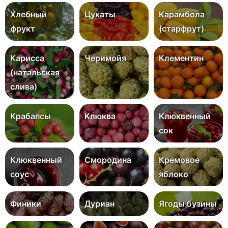
Хлебный
Цукаты
Карамбола
фрукт
(старфрут)
Карисса
Черимойя
Клементин
(натальская
слива)
Крабапсы
Клюква
Клюквенный
сок
Клюквенный
Смородина
Кремовое
соус
яблоко
Финики
Дуриан
Ягоды бузины