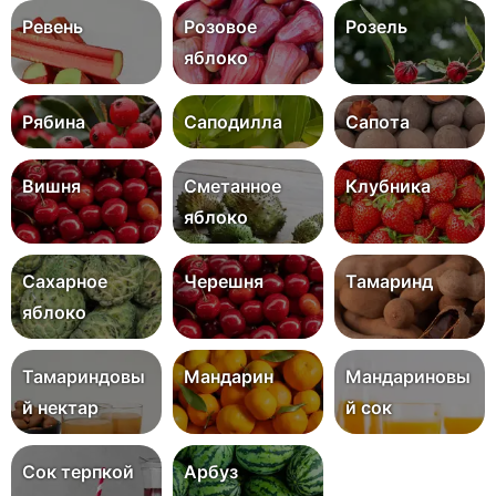
Ревень
Розовое
Розель
яблоко
Рябина
Саподилла
Сапота
Вишня
Сметанное
Клубника
яблоко
Сахарное
Черешня
Тамаринд
яблоко
Тамариндовы
Мандарин
Мандариновы
й нектар
й сок
Сок терпкой
Арбуз