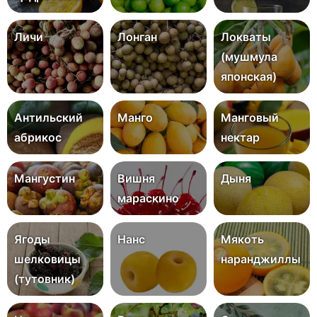
Личи
Лонган
Локваты
(мушмула
японская)
Антильский
Манго
Манговый
абрикос
нектар
Мангустин
Вишня
Дыня
мараскино
Ягоды
Нанс
Мякоть
шелковицы
наранджиллы
(тутовник)