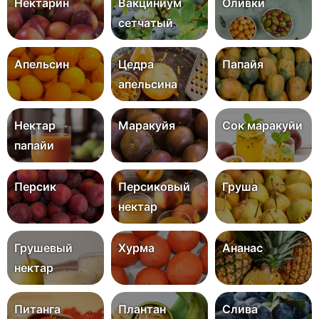
Нектарин
Вакциниум
Оливки
сетчатый
Апельсин
Цедра
Папайя
апельсина
Нектар
Маракуйя
Сок маракуйи
папайи
Персик
Персиковый
Груша
нектар
Грушевый
Хурма
Ананас
нектар
Питанга
Плантан
Слива