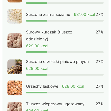
Suszone ziarna sezamu
631.00 kcal
27%
Surowy kurczak (tłuszcz
27%
oddzielony)
629.00 kcal
Suszone orzeszki piniowe pinyon
27%
629.00 kcal
Orzechy laskowe
628.00 kcal
27%
Tłuszcz wieprzowy ugotowany
27%
626.00 kcal