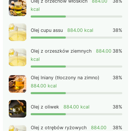
Olej z orzechów włoskich
884.00
38%
kcal
Olej cupu assu
884.00 kcal
38%
Olej z orzeszków ziemnych
884.00
38%
kcal
Olej lniany (tłoczony na zimno)
38%
884.00 kcal
Olej z oliwek
884.00 kcal
38%
Olej z otrębów ryżowych
884.00
38%