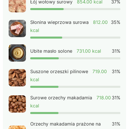
Łój wołowy surowy
854.00 kcal
37%
Słonina wieprzowa surowa
812.00
35%
kcal
Ubite masło solone
731.00 kcal
31%
Suszone orzeszki pilinowe
719.00
31%
kcal
Surowe orzechy makadamia
718.00
31%
kcal
Orzechy makadamia prażone na
31%