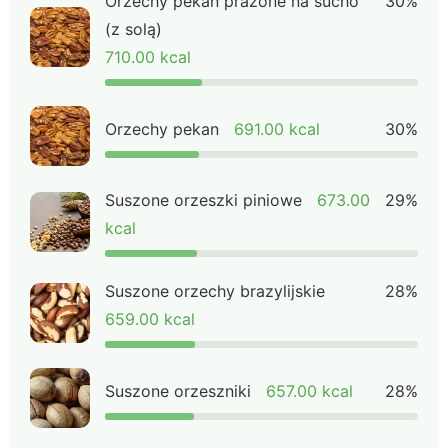
Orzechy pekan prażone na sucho
30%
(z solą)
710.00 kcal
Orzechy pekan
691.00 kcal
30%
Suszone orzeszki piniowe
673.00
29%
kcal
Suszone orzechy brazylijskie
28%
659.00 kcal
Suszone orzeszniki
657.00 kcal
28%