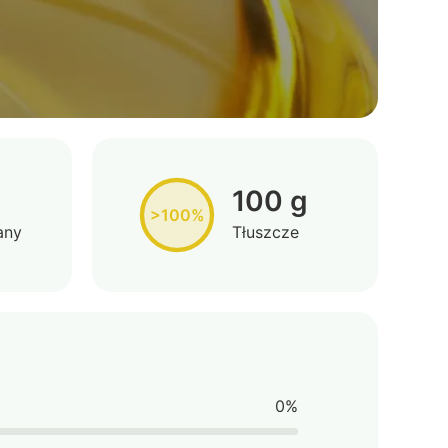
100 g
>100%
any
Tłuszcze
0%