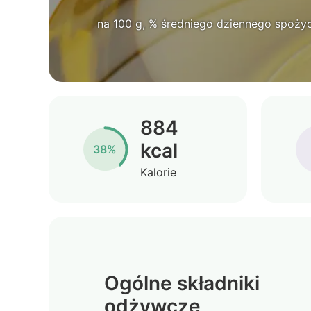
na 100 g, % średniego dziennego spożyc
884
kcal
38%
Kalorie
Ogólne składniki
odżywcze