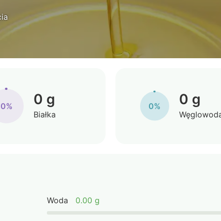
ia
0 g
0 g
0%
0%
Białka
Węglowod
Woda
0.00 g