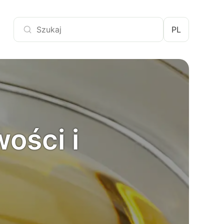
PL
wości i