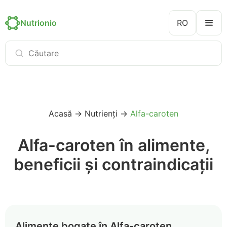
Nutrionio
RO
Acasă
→
Nutrienți
→
Alfa-caroten
Alfa-caroten în alimente,
beneficii și contraindicații
Alimente bogate în Alfa-caroten