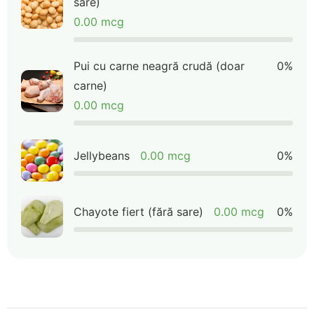
sare)
0.00 mcg
Pui cu carne neagră crudă (doar
0%
carne)
0.00 mcg
Jellybeans
0.00 mcg
0%
Chayote fiert (fără sare)
0.00 mcg
0%