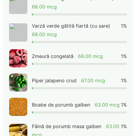
68.00 mcg
Varză verde gătită fiartă (cu sare)
1%
68.00 mcg
Zmeură congelată
68.00 mcg
1%
Piper jalapeno crud
67.00 mcg
1%
Boabe de porumb galben
63.00 mcg
1%
Făină de porumb masa galben
63.00
1%
mcg