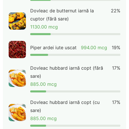
Dovleac de butternut iarnă la
22%
cuptor (fără sare)
1130.00 mcg
Piper ardei iute uscat
994.00 mcg
19%
Dovleac hubbard iarnă copt (fără
17%
sare)
885.00 mcg
Dovleac hubbard iarnă copt (cu
17%
sare)
885.00 mcg