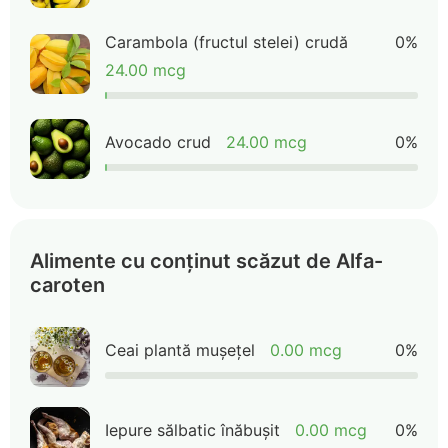
Carambola (fructul stelei) crudă
0%
24.00 mcg
Avocado crud
24.00 mcg
0%
Alimente cu conținut scăzut de Alfa-
caroten
Ceai plantă mușețel
0.00 mcg
0%
Iepure sălbatic înăbușit
0.00 mcg
0%