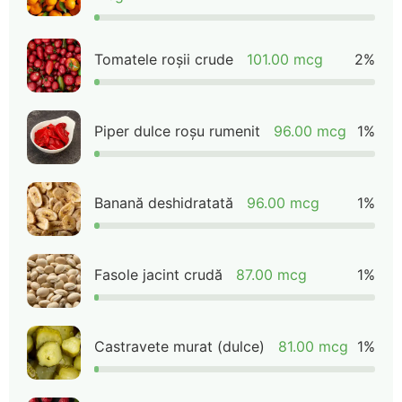
Tomatele roșii crude
101.00 mcg
2%
Piper dulce roșu rumenit
96.00 mcg
1%
Banană deshidratată
96.00 mcg
1%
Fasole jacint crudă
87.00 mcg
1%
Castravete murat (dulce)
81.00 mcg
1%