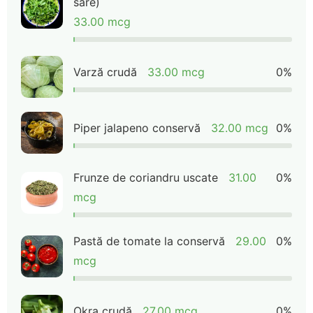
sare)
33.00 mcg
Varză crudă
33.00 mcg
0%
Piper jalapeno conservă
32.00 mcg
0%
Frunze de coriandru uscate
31.00
0%
mcg
Pastă de tomate la conservă
29.00
0%
mcg
Okra crudă
27.00 mcg
0%