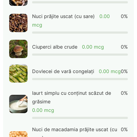
Nuci prăjite uscat (cu sare)
0.00
0%
mcg
Ciuperci albe crude
0.00 mcg
0%
Dovlecei de vară congelați
0.00 mcg
0%
Iaurt simplu cu conținut scăzut de
0%
grăsime
0.00 mcg
Nuci de macadamia prăjite uscat (cu
0%