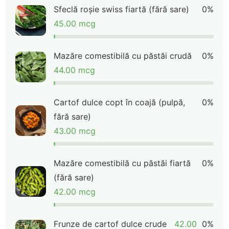
Sfeclă roșie swiss fiartă (fără sare)
0%
45.00 mcg
Mazăre comestibilă cu păstăi crudă
0%
44.00 mcg
Cartof dulce copt în coajă (pulpă,
0%
fără sare)
43.00 mcg
Mazăre comestibilă cu păstăi fiartă
0%
(fără sare)
42.00 mcg
Frunze de cartof dulce crude
42.00
0%