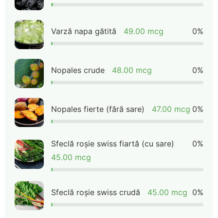
Varză napa gătită
49.00 mcg
0%
Nopales crude
48.00 mcg
0%
Nopales fierte (fără sare)
47.00 mcg
0%
Sfeclă roșie swiss fiartă (cu sare)
0%
45.00 mcg
Sfeclă roșie swiss crudă
45.00 mcg
0%