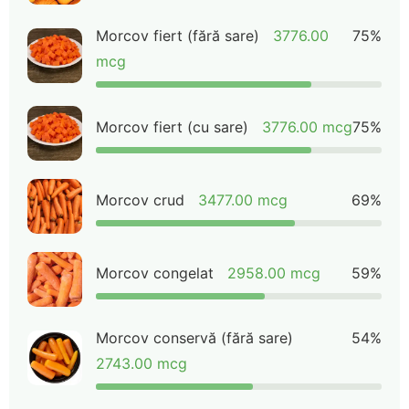
Morcov fiert (fără sare)
3776.00
75%
mcg
Morcov fiert (cu sare)
3776.00 mcg
75%
Morcov crud
3477.00 mcg
69%
Morcov congelat
2958.00 mcg
59%
Morcov conservă (fără sare)
54%
2743.00 mcg