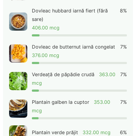
Dovleac hubbard iarnă fiert (fără
8%
sare)
406.00 mcg
Dovleac de butternut iarnă congelat
7%
376.00 mcg
Verdeață de păpădie crudă
363.00
7%
mcg
Plantain galben la cuptor
353.00
7%
mcg
Plantain verde prăjit
332.00 mcg
6%