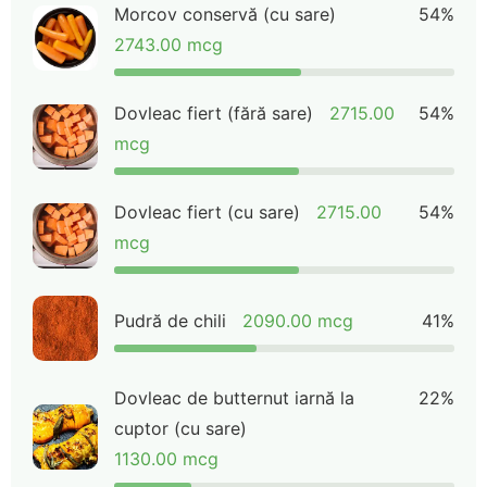
Morcov conservă (cu sare)
54%
2743.00 mcg
Dovleac fiert (fără sare)
2715.00
54%
mcg
Dovleac fiert (cu sare)
2715.00
54%
mcg
Pudră de chili
2090.00 mcg
41%
Dovleac de butternut iarnă la
22%
cuptor (cu sare)
1130.00 mcg