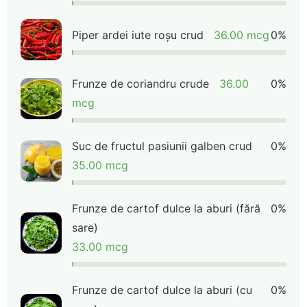
Piper ardei iute roșu crud
36.00 mcg
0%
Frunze de coriandru crude
36.00
0%
mcg
Suc de fructul pasiunii galben crud
0%
35.00 mcg
Frunze de cartof dulce la aburi (fără
0%
sare)
33.00 mcg
Frunze de cartof dulce la aburi (cu
0%