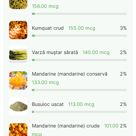
156.00 mcg
Kumquat crud
155.00 mcg
3%
Varză muștar sărată
140.00 mcg
2%
Mandarine (mandarine) conservă
2%
133.00 mcg
Busuioc uscat
113.00 mcg
2%
Mandarine (mandarine) crude
101.00
2%
mcg