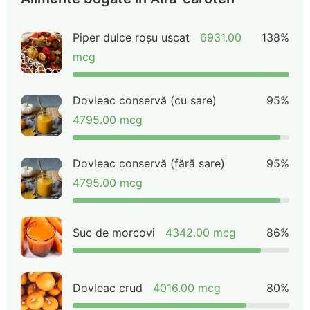
Piper dulce roșu uscat
6931.00
138%
mcg
Dovleac conservă (cu sare)
95%
4795.00 mcg
Dovleac conservă (fără sare)
95%
4795.00 mcg
Suc de morcovi
4342.00 mcg
86%
Dovleac crud
4016.00 mcg
80%