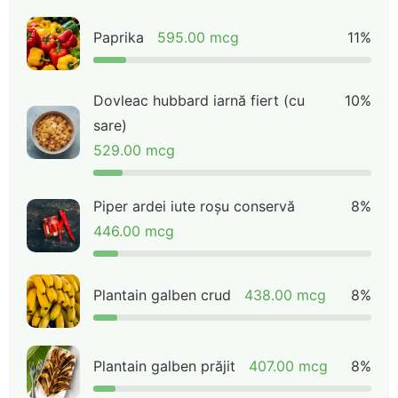
Paprika
595.00 mcg
11%
Dovleac hubbard iarnă fiert (cu
10%
sare)
529.00 mcg
Piper ardei iute roșu conservă
8%
446.00 mcg
Plantain galben crud
438.00 mcg
8%
Plantain galben prăjit
407.00 mcg
8%