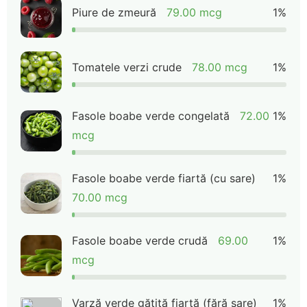
Piure de zmeură
79.00 mcg
1%
Tomatele verzi crude
78.00 mcg
1%
Fasole boabe verde congelată
72.00
1%
mcg
Fasole boabe verde fiartă (cu sare)
1%
70.00 mcg
Fasole boabe verde crudă
69.00
1%
mcg
Varză verde gătită fiartă (fără sare)
1%