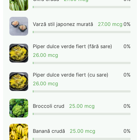
Varză stil japonez murată
27.00 mcg
0%
Piper dulce verde fiert (fără sare)
0%
26.00 mcg
Piper dulce verde fiert (cu sare)
0%
26.00 mcg
Broccoli crud
25.00 mcg
0%
Banană crudă
25.00 mcg
0%