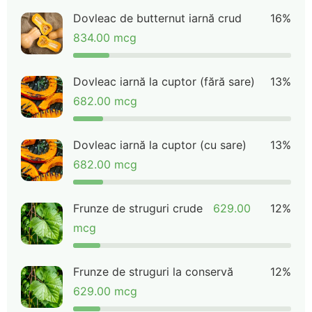
Dovleac de butternut iarnă crud
16%
834.00 mcg
Dovleac iarnă la cuptor (fără sare)
13%
682.00 mcg
Dovleac iarnă la cuptor (cu sare)
13%
682.00 mcg
Frunze de struguri crude
629.00
12%
mcg
Frunze de struguri la conservă
12%
629.00 mcg