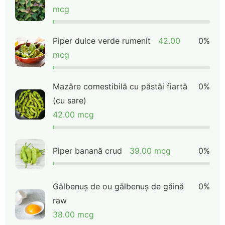
mcg
Piper dulce verde rumenit
42.00
0%
mcg
Mazăre comestibilă cu păstăi fiartă
0%
(cu sare)
42.00 mcg
Piper banană crud
39.00 mcg
0%
Gălbenuș de ou gălbenuș de găină
0%
raw
38.00 mcg