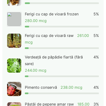
Ferigi cu cap de vioară frozen
5%
280.00 mcg
Ferigi cu cap de vioară raw
261.00
5%
mcg
Verdeață de păpădie fiartă (fără
4%
sare)
244.00 mcg
Pimento conservă
238.00 mcg
4%
Păstăi de pepene amar raw
185.00
3%