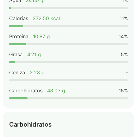
Agua
34.60 g
1%
Calorías
272.50 kcal
11%
Proteína
10.87 g
14%
Grasa
4.21 g
5%
Ceniza
2.28 g
-
Carbohidratos
48.03 g
15%
Carbohidratos