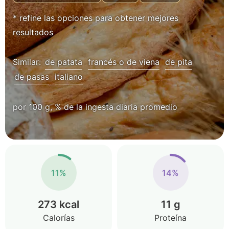
* refine las opciones para obtener mejores
resultados
Similar:
de patata
francés o de viena
de pita
de pasas
italiano
por 100 g, % de la ingesta diaria promedio
11%
14%
273 kcal
11 g
Calorías
Proteína