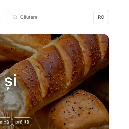
RO
 și
albă
prăjită