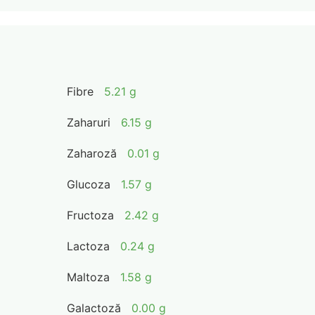
Fibre
5.21 g
Zaharuri
6.15 g
Zaharoză
0.01 g
Glucoza
1.57 g
Fructoza
2.42 g
Lactoza
0.24 g
Maltoza
1.58 g
Galactoză
0.00 g