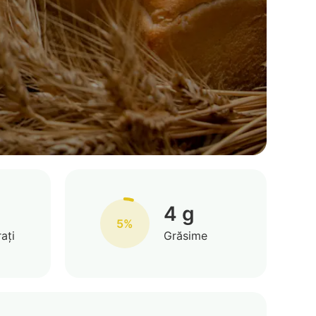
4 g
5%
ați
Grăsime