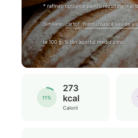
* rafinați opțiunile pentru rezultate mai 
Similare:
cartof
franțuzească sau de vi
la 100 g, % din aportul mediu zilnic
273
kcal
11%
Calorii