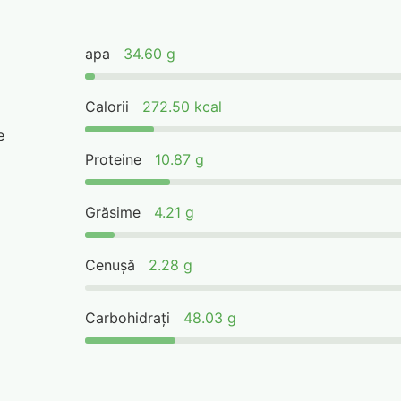
apa
34.60 g
Calorii
272.50 kcal
e
Proteine
10.87 g
Grăsime
4.21 g
Cenușă
2.28 g
Carbohidrați
48.03 g