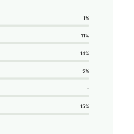
1%
11%
14%
5%
-
15%