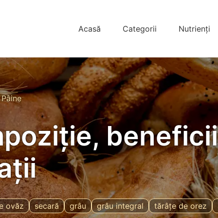
Acasă
Categorii
Nutrienți
→
Pâine
oziție, beneficii
ții
de ovăz
secară
grâu
grâu integral
tărâțe de orez