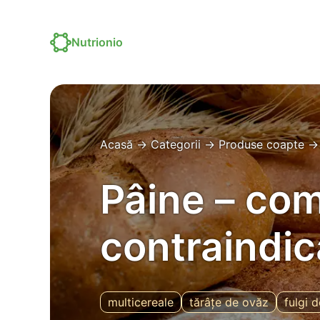
Nutrionio
Acasă
→
Categorii
→
Produse coapte
Pâine – comp
contraindica
multicereale
tărâțe de ovăz
fulgi 