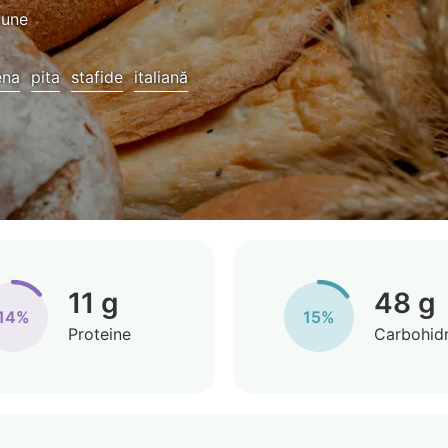
bune
ena
pita
stafide
italiană
11 g
48 g
14%
15%
Proteine
Carbohidr