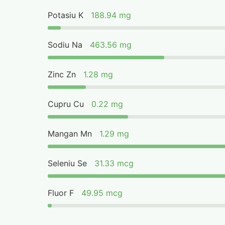
Potasiu K
188.94 mg
Sodiu Na
463.56 mg
Zinc Zn
1.28 mg
Cupru Cu
0.22 mg
Mangan Mn
1.29 mg
Seleniu Se
31.33 mcg
Fluor F
49.95 mcg