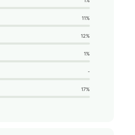
1%
11%
12%
1%
-
17%