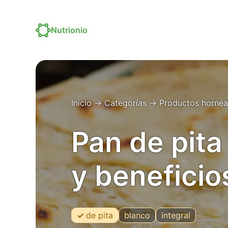
Nutrionio
Inicio
→
Categorías
→
Productos horne
Pan de pita
y beneficio
de pita
blanco
integral