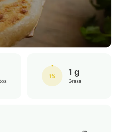
1 g
1%
tos
Grasa