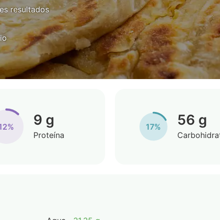
es resultados
io
9 g
56 g
12%
17%
Proteína
Carbohidra