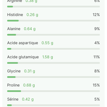
Arginine
0.38 g
6%
Histidine
0.26 g
12%
Alanine
0.64 g
9%
Acide aspartique
0.55 g
4%
Acide glutamique
1.58 g
11%
Glycine
0.31 g
8%
Proline
0.68 g
15%
Sérine
0.42 g
5%