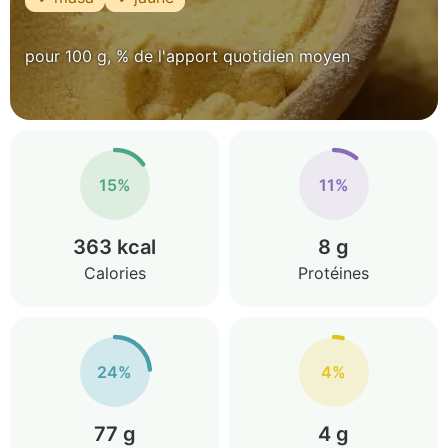
pour 100 g, % de l'apport quotidien moyen
15%
11%
363 kcal
8 g
Calories
Protéines
24%
4%
77 g
4 g