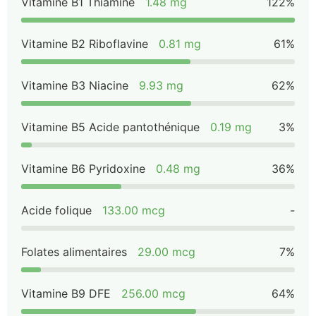
Vitamine B1 Thiamine
1.48 mg
122%
Vitamine B2 Riboflavine
0.81 mg
61%
Vitamine B3 Niacine
9.93 mg
62%
Vitamine B5 Acide pantothénique
0.19 mg
3%
Vitamine B6 Pyridoxine
0.48 mg
36%
Acide folique
133.00 mcg
-
Folates alimentaires
29.00 mcg
7%
Vitamine B9 DFE
256.00 mcg
64%