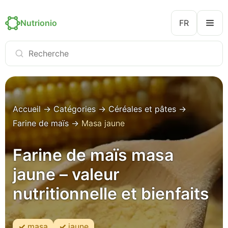
Nutrionio
FR
Accueil
→
Catégories
→
Céréales et pâtes
→
Farine de maïs
→
Masa jaune
Farine de maïs masa
jaune – valeur
nutritionnelle et bienfaits
masa
jaune