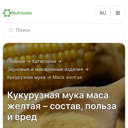
Nutrionio
RU
Главная
→
Категории
→
Зерновые и макаронные изделия
→
Кукурузная мука
→
Маса желтая
Кукурузная мука маса
желтая – состав, польза
и вред