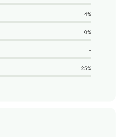
4%
0%
-
25%