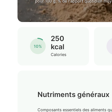
pour 100 g, % de l'apport quotidien mo
250
kcal
10%
Calories
Nutriments généraux
Composants essentiels des aliments qu