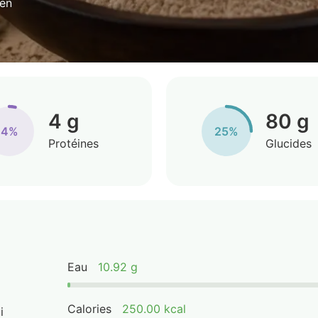
yen
4 g
80 g
4%
25%
Protéines
Glucides
Eau
10.92 g
Calories
250.00 kcal
i