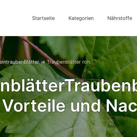
Startseite
Kategorien
Nährstoffe
intraubenblätter
→
Traubenblätter roh
blätterTraubenbl
Vorteile und Nac