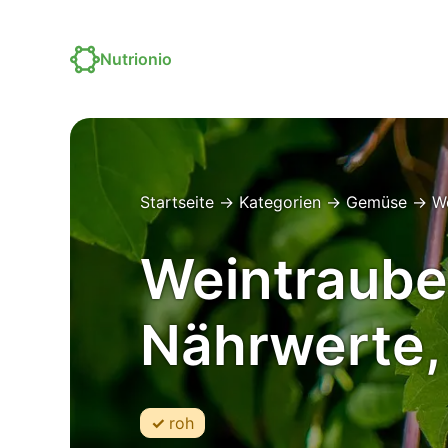
Nutrionio
Startseite
→
Kategorien
→
Gemüse
→
We
Weintrauben
Nährwerte, 
roh