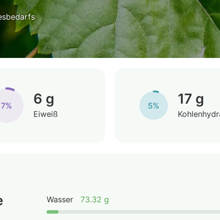
esbedarfs
6 g
17 g
7%
5%
Eiweiß
Kohlenhydr
e
Wasser
73.32 g