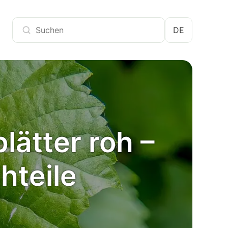
DE
ätter roh –
hteile