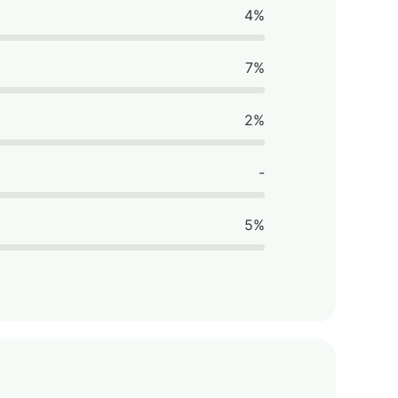
4%
7%
2%
-
5%