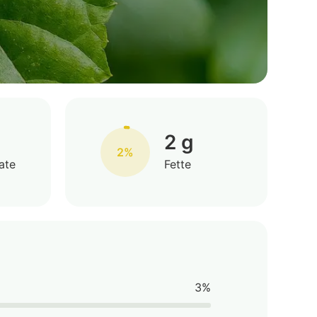
2 g
2%
ate
Fette
3%