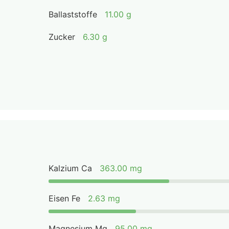
Ballaststoffe
11.00 g
Zucker
6.30 g
Kalzium Ca
363.00 mg
Eisen Fe
2.63 mg
Magnesium Mg
95.00 mg