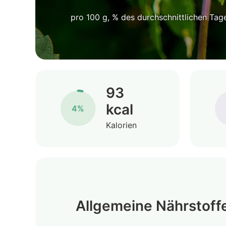
pro 100 g, % des durchschnittlichen Tag
93
kcal
4%
Kalorien
Allgemeine Nährstoff