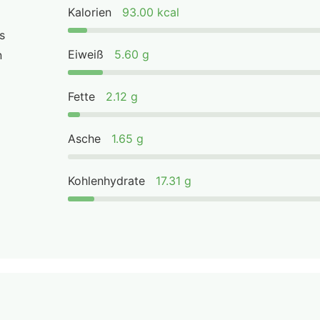
Kalorien
93.00 kcal
s
Eiweiß
5.60 g
n
Fette
2.12 g
Asche
1.65 g
Kohlenhydrate
17.31 g