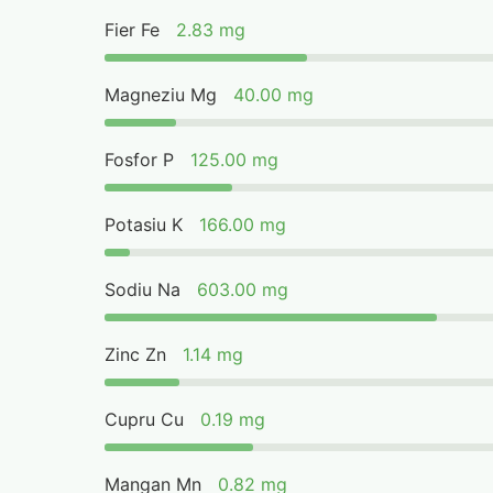
Fier Fe
2.83 mg
Magneziu Mg
40.00 mg
Fosfor P
125.00 mg
Potasiu K
166.00 mg
Sodiu Na
603.00 mg
Zinc Zn
1.14 mg
Cupru Cu
0.19 mg
Mangan Mn
0.82 mg