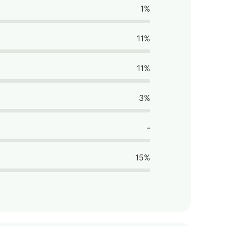
1%
11%
11%
3%
-
15%