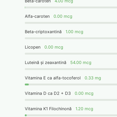
Beta-caroten
4.00 mcg
Alfa-caroten
0.00 mcg
Beta-criptoxantină
1.00 mcg
Licopen
0.00 mcg
Luteină și zeaxantină
54.00 mcg
Vitamina E ca alfa-tocoferol
0.33 mg
Vitamina D ca D2 + D3
0.00 mcg
Vitamina K1 Filochinonă
1.20 mcg