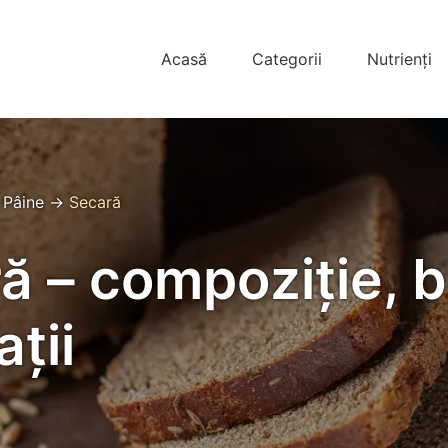
Acasă
Categorii
Nutrienți
→
Pâine
→
Secară
ă – compoziție, be
ții