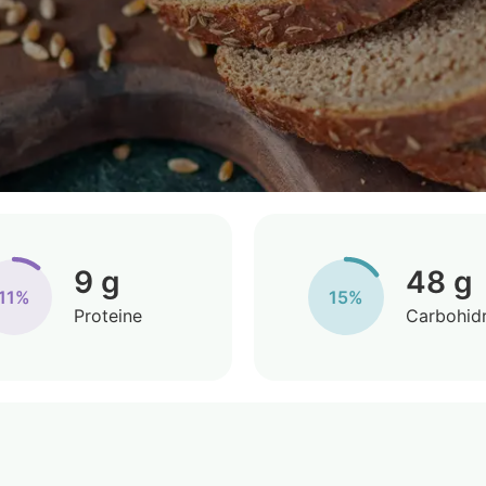
9 g
48 g
11%
15%
Proteine
Carbohidr