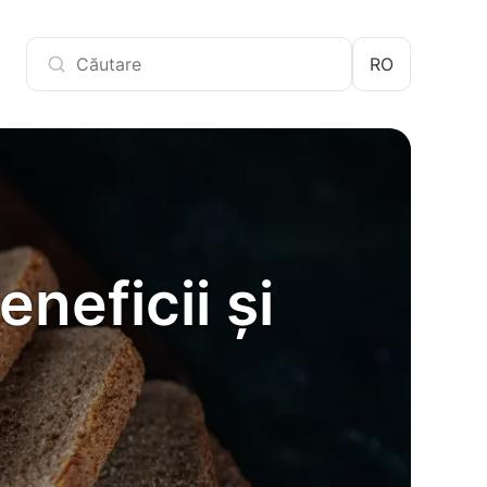
RO
neficii și