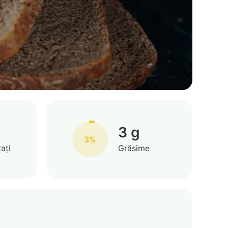
3 g
3%
ați
Grăsime