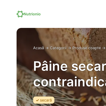
Nutrionio
Acasă
→
Categorii
→
Produse coapte
Pâine secar
contraindica
secară