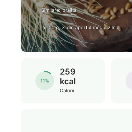
Similare:
prăjită
la 100 g, % din aportul mediu zilnic
259
kcal
11%
Calorii