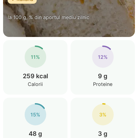
la 100 g, % din aportul mediu zilnic
11%
12%
259 kcal
9 g
Calorii
Proteine
15%
3%
48 g
3 g