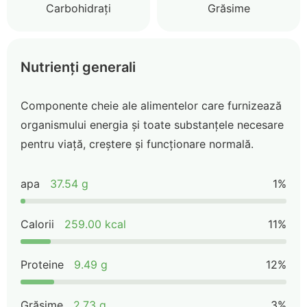
Carbohidrați
Grăsime
Nutrienți generali
Componente cheie ale alimentelor care furnizează
organismului energia și toate substanțele necesare
pentru viață, creștere și funcționare normală.
apa
37.54 g
1%
Calorii
259.00 kcal
11%
Proteine
9.49 g
12%
Grăsime
2.73 g
3%