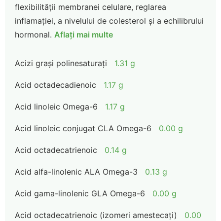
flexibilității membranei celulare, reglarea
inflamației, a nivelului de colesterol și a echilibrului
hormonal.
Aflați mai multe
Acizi grași polinesaturați
1.31 g
Acid octadecadienoic
1.17 g
Acid linoleic Omega-6
1.17 g
Acid linoleic conjugat CLA Omega-6
0.00 g
Acid octadecatrienoic
0.14 g
Acid alfa-linolenic ALA Omega-3
0.13 g
Acid gama-linolenic GLA Omega-6
0.00 g
Acid octadecatrienoic (izomeri amestecați)
0.00