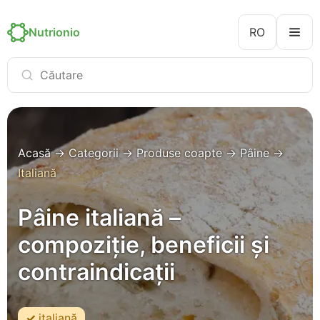
Nutrionio
RO
Acasă
→
Categorii
→
Produse coapte
→
Pâine
→
Italiană
Pâine italiană –
compoziție, beneficii și
contraindicații
italiană