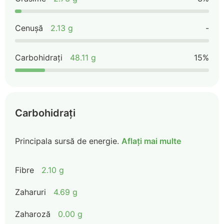
Cenușă
2.13 g
-
Carbohidrați
48.11 g
15%
Carbohidrați
Principala sursă de energie.
Aflați mai multe
Fibre
2.10 g
Zaharuri
4.69 g
Zaharoză
0.00 g