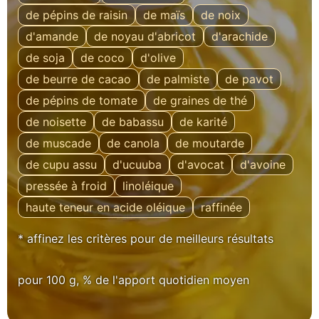
de pépins de raisin
de maïs
de noix
d'amande
de noyau d'abricot
d'arachide
de soja
de coco
d'olive
de beurre de cacao
de palmiste
de pavot
de pépins de tomate
de graines de thé
de noisette
de babassu
de karité
de muscade
de canola
de moutarde
de cupu assu
d'ucuuba
d'avocat
d'avoine
pressée à froid
linoléique
haute teneur en acide oléique
raffinée
* affinez les critères pour de meilleurs résultats
pour 100 g, % de l'apport quotidien moyen