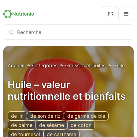
Nutrionio
FR
Accueil
→
Catégories
→
Graisses et huiles
→
Huile
Huile – valeur
nutritionnelle et bienfaits
de lin
de son de riz
de germe de blé
de palme
de sésame
de coton
de tournesol
de carthame