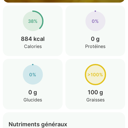
38%
0%
884 kcal
0 g
Calories
Protéines
0%
>100%
0 g
100 g
Glucides
Graisses
Nutriments généraux