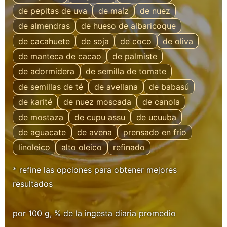
de pepitas de uva
de maíz
de nuez
de almendras
de hueso de albaricoque
de cacahuete
de soja
de coco
de oliva
de manteca de cacao
de palmiste
de adormidera
de semilla de tomate
de semillas de té
de avellana
de babasú
de karité
de nuez moscada
de canola
de mostaza
de cupu assu
de ucuuba
de aguacate
de avena
prensado en frío
linoleico
alto oleico
refinado
* refine las opciones para obtener mejores
resultados
por 100 g, % de la ingesta diaria promedio