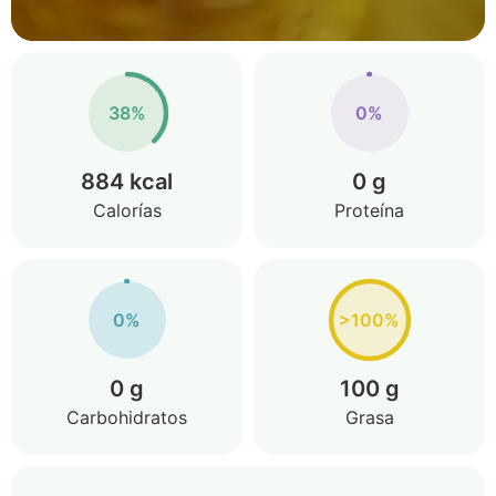
38%
0%
884 kcal
0 g
Calorías
Proteína
0%
>100%
0 g
100 g
Carbohidratos
Grasa