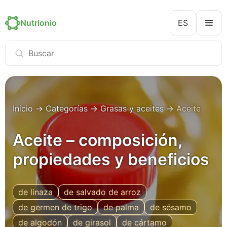
Nutrionio
ES
Inicio
→
Categorías
→
Grasas y aceites
→
Aceite
Aceite – composición,
propiedades y beneficios
de linaza
de salvado de arroz
de germen de trigo
de palma
de sésamo
de algodón
de girasol
de cártamo