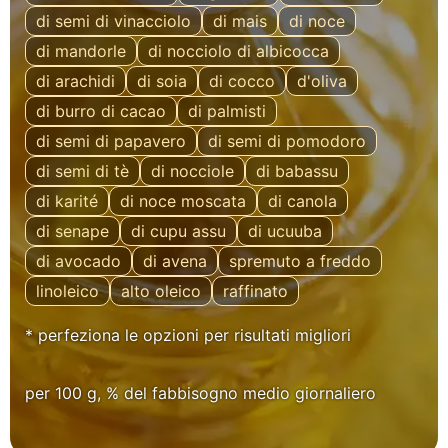
di semi di vinacciolo
di mais
di noce
di mandorle
di nocciolo di albicocca
di arachidi
di soia
di cocco
d'oliva
di burro di cacao
di palmisti
di semi di papavero
di semi di pomodoro
di semi di tè
di nocciole
di babassu
di karité
di noce moscata
di canola
di senape
di cupu assu
di ucuuba
di avocado
di avena
spremuto a freddo
linoleico
alto oleico
raffinato
* perfeziona le opzioni per risultati migliori
per 100 g, % del fabbisogno medio giornaliero