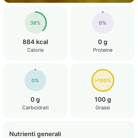
38%
0%
884 kcal
0 g
Calorie
Proteine
0%
>100%
0 g
100 g
Carboidrati
Grassi
Nutrienti generali