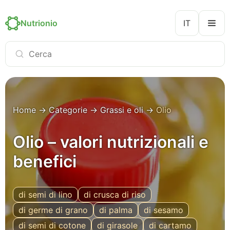
Nutrionio
IT
Home
→
Categorie
→
Grassi e oli
→
Olio
Olio – valori nutrizionali e
benefici
di semi di lino
di crusca di riso
di germe di grano
di palma
di sesamo
di semi di cotone
di girasole
di cartamo