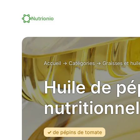
Nutrionio
Accueil
→
Catégories
→
Graisses et huil
Huile de pé
nutritionnel
de pépins de tomate