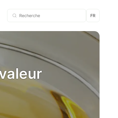
FR
valeur