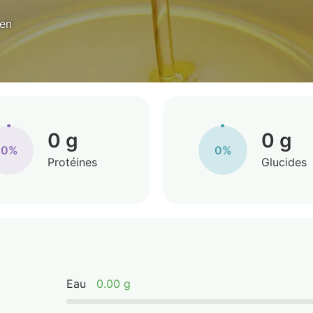
yen
0 g
0 g
0%
0%
Protéines
Glucides
Eau
0.00 g