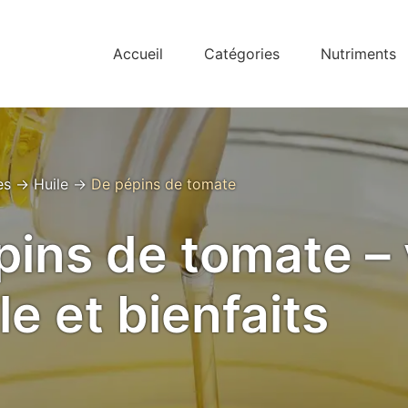
Accueil
Catégories
Nutriments
es
→
Huile
→
De pépins de tomate
pins de tomate – 
le et bienfaits