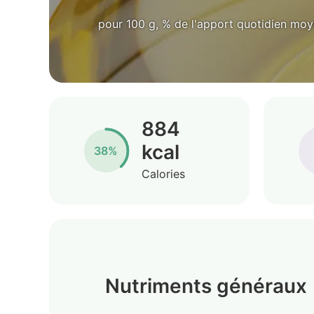
pour 100 g, % de l'apport quotidien mo
884
kcal
38%
Calories
Nutriments généraux