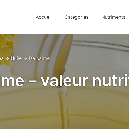
Accueil
Catégories
Nutriments
es
→
Huile
→
De palme
me – valeur nutri