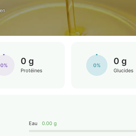
yen
0 g
0 g
0%
0%
Protéines
Glucides
Eau
0.00 g