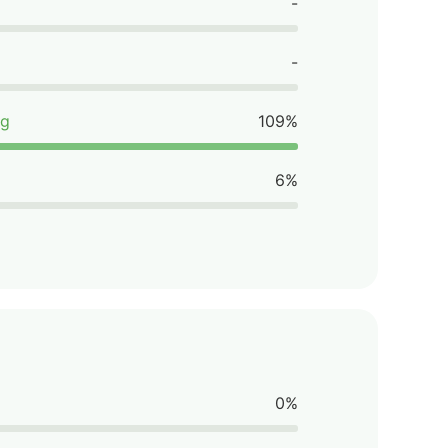
-
-
mg
109%
6%
0%