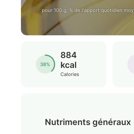
pour 100 g, % de l'apport quotidien mo
884
kcal
38%
Calories
Nutriments généraux