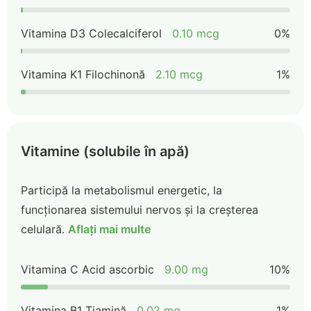
Vitamina D3 Colecalciferol
0.10 mcg
0%
Vitamina K1 Filochinonă
2.10 mcg
1%
Vitamine (solubile în apă)
Participă la metabolismul energetic, la
funcționarea sistemului nervos și la creșterea
celulară.
Aflați mai multe
Vitamina C Acid ascorbic
9.00 mg
10%
Vitamina B1 Tiamină
0.02 mg
1%