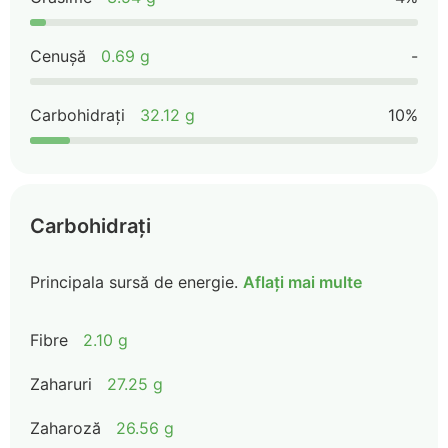
Cenușă
0.69 g
-
Carbohidrați
32.12 g
10%
Carbohidrați
Principala sursă de energie.
Aflați mai multe
Fibre
2.10 g
Zaharuri
27.25 g
Zaharoză
26.56 g