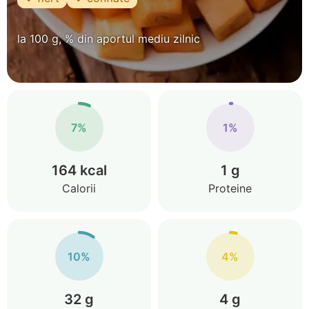
la 100 g, % din aportul mediu zilnic
7%
1%
164 kcal
1 g
Calorii
Proteine
10%
4%
32 g
4 g