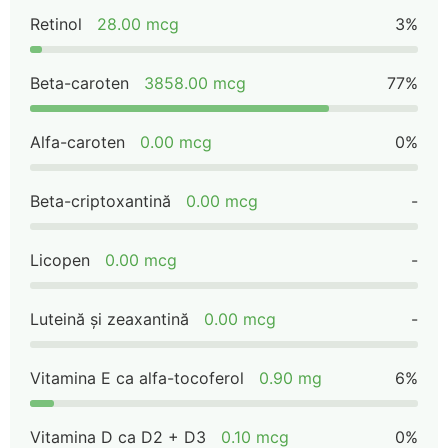
Retinol
28.00 mcg
3%
Beta-caroten
3858.00 mcg
77%
Alfa-caroten
0.00 mcg
0%
Beta-criptoxantină
0.00 mcg
-
Licopen
0.00 mcg
-
Luteină și zeaxantină
0.00 mcg
-
Vitamina E ca alfa-tocoferol
0.90 mg
6%
Vitamina D ca D2 + D3
0.10 mcg
0%