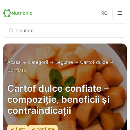
Nutrionio
RO
Acasă
→
Categorii
→
Legume
→
Cartof dulce
→
Confiate
Cartof dulce confiate –
compoziție, beneficii și
contraindicații
fiert
confiate