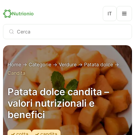
Nutrionio
IT
Home
→
Categorie
→
Verdure
→
Patata dolce
→
Candita
Patata dolce candita –
valori nutrizionali e
benefici
cotta
candita