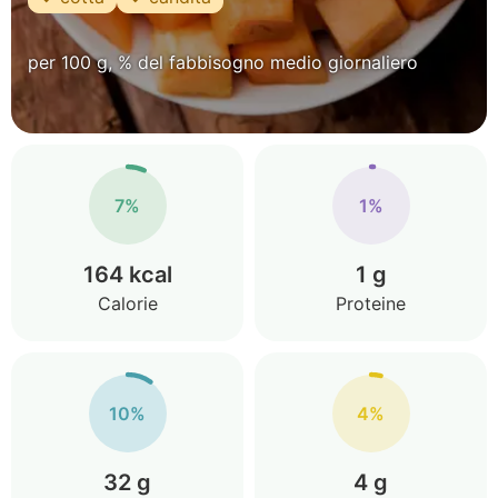
per 100 g, % del fabbisogno medio giornaliero
7%
1%
164 kcal
1 g
Calorie
Proteine
10%
4%
32 g
4 g