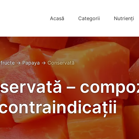
Acasă
Categorii
Nutrienți
 fructe
→
Papaya
→
Conservată
servată – compoz
 contraindicații