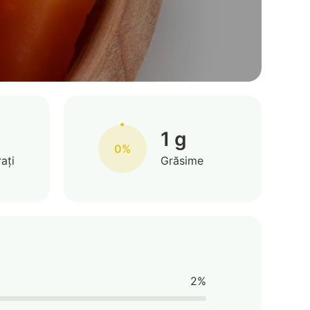
1 g
0%
ați
Grăsime
2%