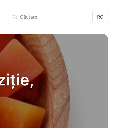
RO
iție,