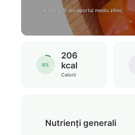
la 100 g, % din aportul mediu zilnic
206
kcal
8%
Calorii
Nutrienți generali