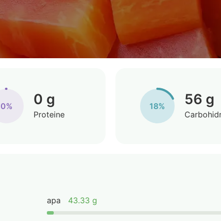
0 g
56 g
0%
18%
Proteine
Carbohidr
apa
43.33 g