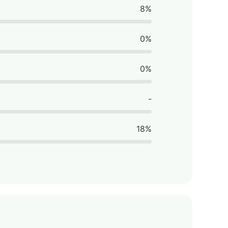
8%
0%
0%
-
18%