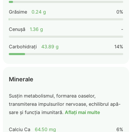
Grăsime
0.24 g
0%
Cenușă
1.36 g
-
Carbohidrați
43.89 g
14%
Minerale
Susțin metabolismul, formarea oaselor,
transmiterea impulsurilor nervoase, echilibrul apă-
sare și funcția imunitară.
Aflați mai multe
Calciu Ca
64.50 mg
6%