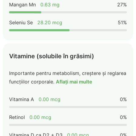
Mangan Mn
0.63 mg
27%
Seleniu Se
28.20 mcg
51%
Vitamine (solubile în grăsimi)
Importante pentru metabolism, creștere și reglarea
funcțiilor corporale.
Aflați mai multe
Vitamina A
0.00 mcg
0%
Retinol
0.00 mcg
0%
Vitamina D ca D2 + D3
0.00 mcg
0%