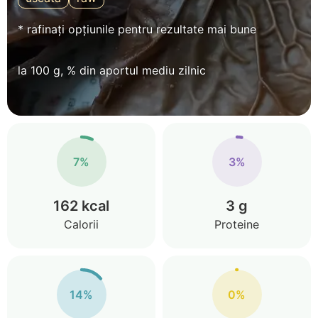
* rafinați opțiunile pentru rezultate mai bune
la 100 g, % din aportul mediu zilnic
7%
3%
162 kcal
3 g
Calorii
Proteine
14%
0%