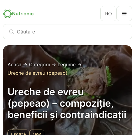
Nutrionio
RO
Acasă
→
Categorii
→
Legume
→
Ureche de evreu (pepeao)
Ureche de evreu
(pepeao) – compoziție,
beneficii și contraindicații
uscată
raw