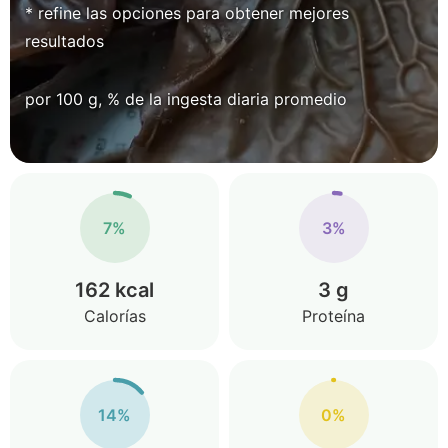
* refine las opciones para obtener mejores
resultados
por 100 g, % de la ingesta diaria promedio
7%
3%
162 kcal
3 g
Calorías
Proteína
14%
0%