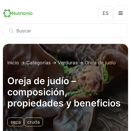
Nutrionio
ES
Inicio
→
Categorías
→
Verduras
→
Oreja de judío
Oreja de judío –
composición,
propiedades y beneficios
seca
cruda