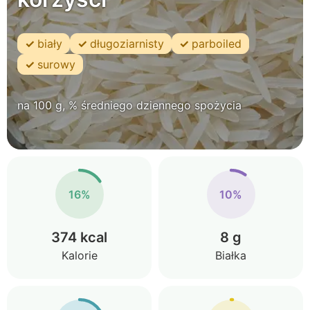
biały
długoziarnisty
parboiled
surowy
na 100 g, % średniego dziennego spożycia
16%
10%
374 kcal
8 g
Kalorie
Białka