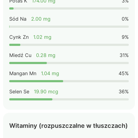
Potas K
174.00 mg
3%
Sód Na
2.00 mg
0%
Cynk Zn
1.02 mg
9%
Miedź Cu
0.28 mg
31%
Mangan Mn
1.04 mg
45%
Selen Se
19.90 mcg
36%
Witaminy (rozpuszczalne w tłuszczach)