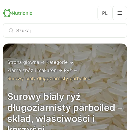
Nutrionio
PL
Strona główna
→
Kategorie
→
Ziarna zbóż i makaron
→
Ryż
→
Surowy biały długoziarnisty parboiled
Surowy biały ryż
długoziarnisty parboiled –
skład, właściwości i
korzyści