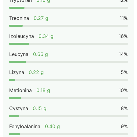
Tryptofan
0.10 g
12%
Treonina
0.27 g
11%
Izoleucyna
0.34 g
16%
Leucyna
0.66 g
14%
Lizyna
0.22 g
5%
Metionina
0.18 g
10%
Cystyna
0.15 g
8%
Fenyloalanina
0.40 g
9%