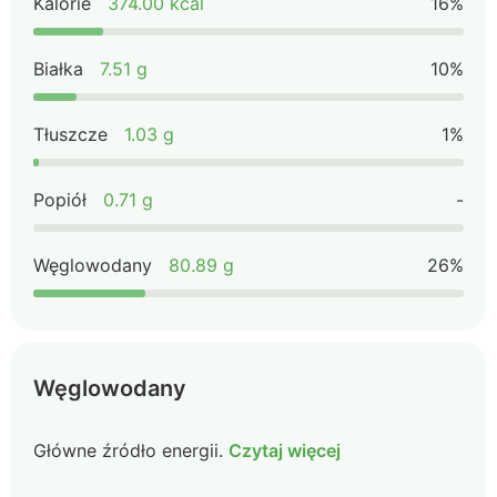
Kalorie
374.00 kcal
16%
Białka
7.51 g
10%
Tłuszcze
1.03 g
1%
Popiół
0.71 g
-
Węglowodany
80.89 g
26%
Węglowodany
Główne źródło energii.
Czytaj więcej