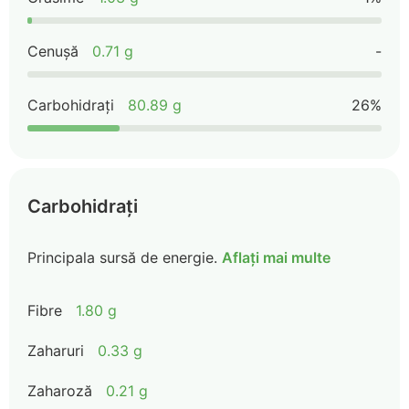
Cenușă
0.71 g
-
Carbohidrați
80.89 g
26%
Carbohidrați
Principala sursă de energie.
Aflați mai multe
Fibre
1.80 g
Zaharuri
0.33 g
Zaharoză
0.21 g