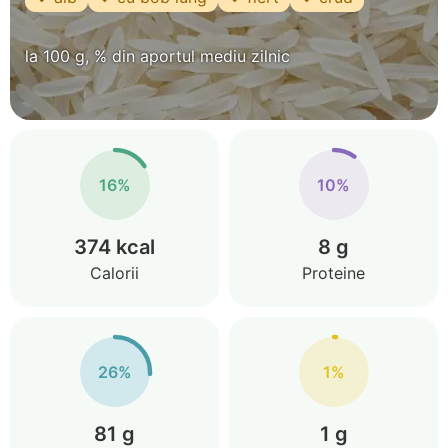
la 100 g, % din aportul mediu zilnic
16%
10%
374 kcal
8 g
Calorii
Proteine
26%
1%
81 g
1 g