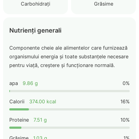
Carbohidrați
Grăsime
Nutrienți generali
Componente cheie ale alimentelor care furnizează
organismului energia și toate substanțele necesare
pentru viață, creștere și funcționare normală.
apa
9.86 g
0%
Calorii
374.00 kcal
16%
Proteine
7.51 g
10%
Grăsime
1.03 g
1%