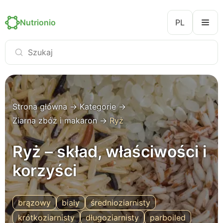
Nutrionio
PL
Strona główna
→
Kategorie
→
Ziarna zbóż i makaron
→
Ryż
Ryż – skład, właściwości i
korzyści
brązowy
biały
średnioziarnisty
krótkoziarnisty
długoziarnisty
parboiled