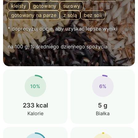
kleisty
gotowany
surowy
gotowany na parze
z solą
bez soli
* doprecyzuj opcje, aby uzyskać lepsze wyniki
na 100 g, % średniego dziennego spożycia
10%
6%
233 kcal
5 g
Kalorie
Białka