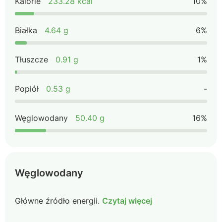
Kalorie
233.28 kcal
10%
Białka
4.64 g
6%
Tłuszcze
0.91 g
1%
Popiół
0.53 g
-
Węglowodany
50.40 g
16%
Węglowodany
Główne źródło energii.
Czytaj więcej