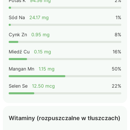
Potas K
94.56 mg
2%
Sód Na
24.17 mg
1%
Cynk Zn
0.95 mg
8%
Miedź Cu
0.15 mg
16%
Mangan Mn
1.15 mg
50%
Selen Se
12.50 mcg
22%
Witaminy (rozpuszczalne w tłuszczach)