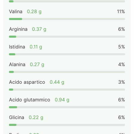
Valina
0.28 g
11%
Arginina
0.37 g
6%
Istidina
0.11 g
5%
Alanina
0.27 g
4%
Acido aspartico
0.44 g
3%
Acido glutammico
0.94 g
6%
Glicina
0.22 g
6%