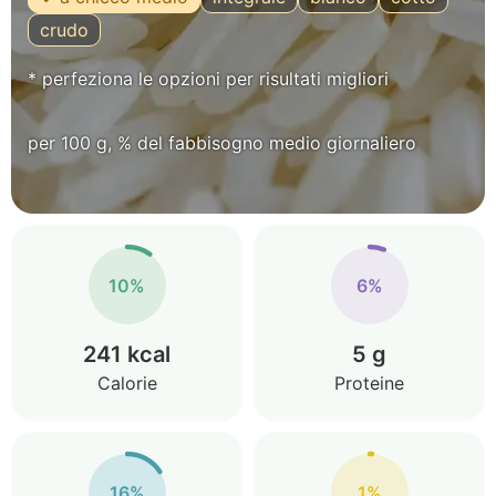
crudo
* perfeziona le opzioni per risultati migliori
per 100 g, % del fabbisogno medio giornaliero
10%
6%
241 kcal
5 g
Calorie
Proteine
16%
1%