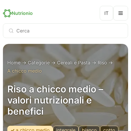
Nutrionio
IT
Home
→
Categorie
→
Cereali e Pasta
→
Riso
→
A chicco medio
Riso a chicco medio –
valori nutrizionali e
benefici
a chicco medio
integrale
bianco
cotto