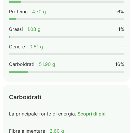
Proteine
4.70 g
6%
Grassi
1.08 g
1%
Cenere
0.61 g
-
Carboidrati
51.90 g
16%
Carboidrati
La principale fonte di energia.
Scopri di più
Fibra alimentare
2.60 g