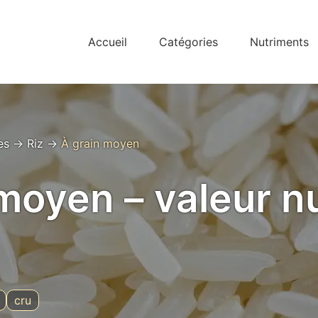
Accueil
Catégories
Nutriments
es
→
Riz
→
À grain moyen
 moyen – valeur nu
cru