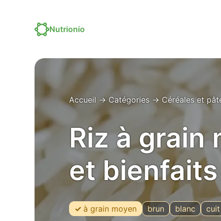
Nutrionio
Accueil
→
Catégories
→
Céréales et pât
Riz à grain
et bienfaits
à grain moyen
brun
blanc
cuit