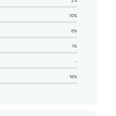
2%
10%
6%
1%
-
16%