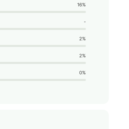
16%
-
2%
2%
0%