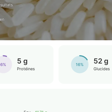
ésultats
yen
5 g
52 g
6%
16%
Protéines
Glucides