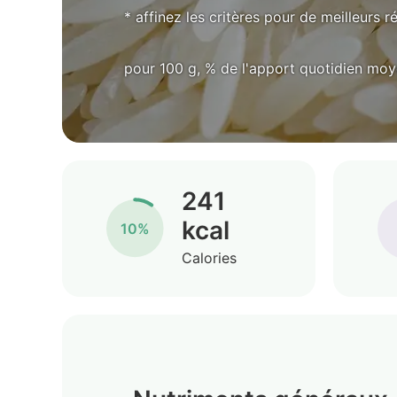
* affinez les critères pour de meilleurs r
pour 100 g, % de l'apport quotidien mo
241
kcal
10%
Calories