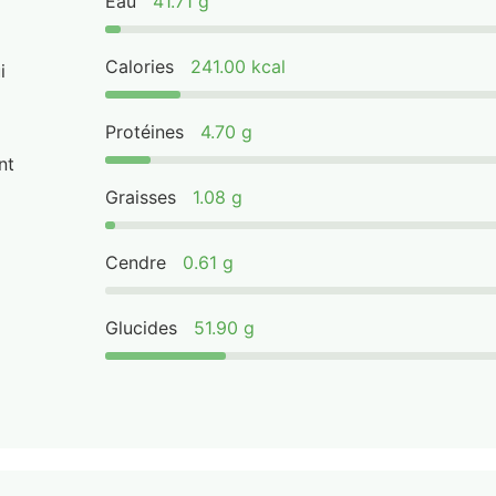
Eau
41.71 g
Calories
241.00 kcal
i
Protéines
4.70 g
nt
Graisses
1.08 g
Cendre
0.61 g
Glucides
51.90 g