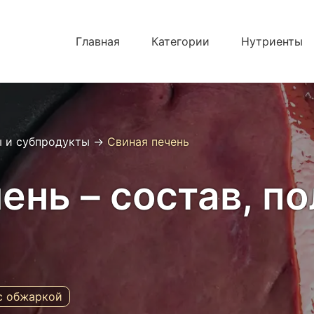
Главная
Категории
Нутриенты
 и субпродукты
→
Свиная печень
ень – состав, по
с обжаркой