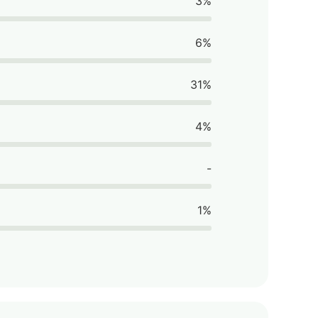
3%
6%
31%
4%
-
1%