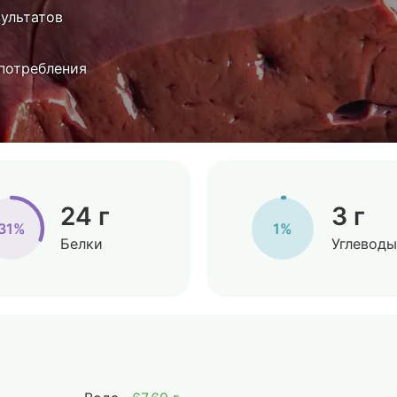
зультатов
 потребления
24 г
3 г
31%
1%
Белки
Углеводы