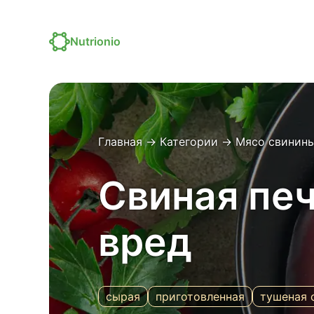
Nutrionio
Главная
→
Категории
→
Мясо свинины
Свиная печ
вред
сырая
приготовленная
тушеная 