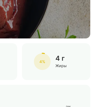
4 г
4%
Жиры