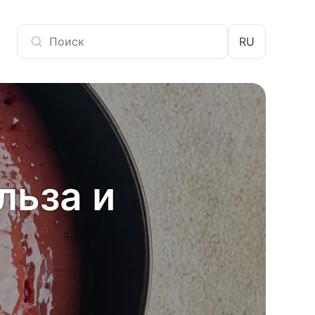
RU
льза и