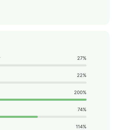
г
27%
22%
200%
74%
114%