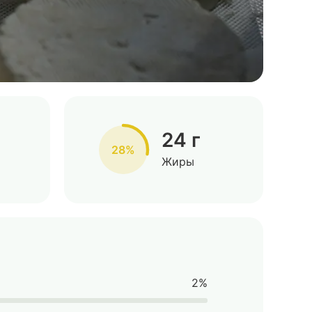
24 г
28%
Жиры
2%