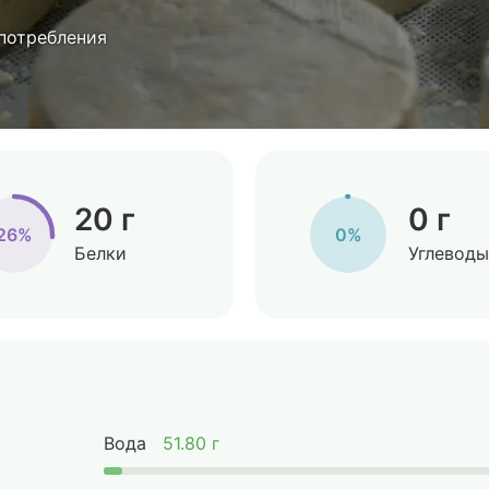
 потребления
20 г
0 г
26%
0%
Белки
Углеводы
Вода
51.80 г