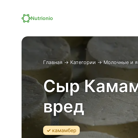
Nutrionio
Главная
→
Категории
→
Молочные и 
Сыр Камамб
вред
камамбер