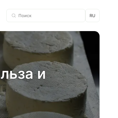
RU
льза и