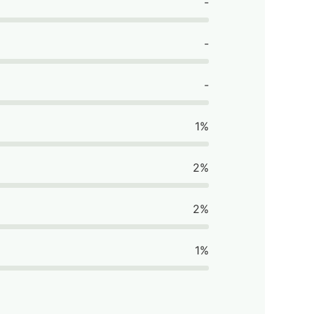
-
-
-
1%
2%
2%
1%