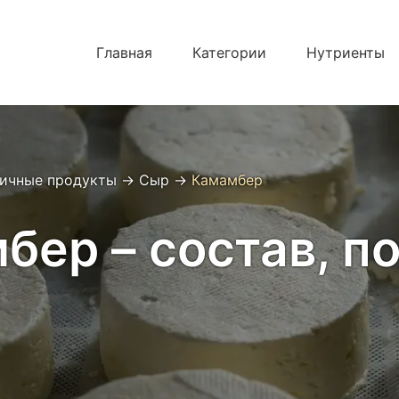
Главная
Категории
Нутриенты
яичные продукты
→
Сыр
→
Камамбер
ер – состав, по