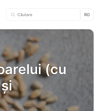
RO
arelui (cu
și