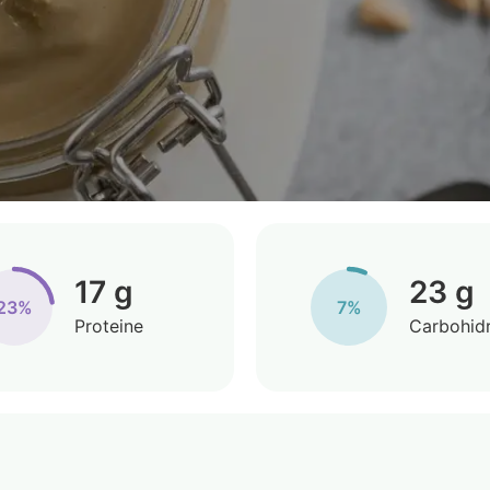
17 g
23 g
23%
7%
Proteine
Carbohidr