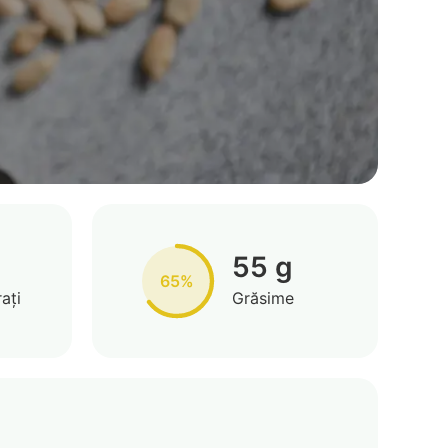
55 g
65%
ați
Grăsime