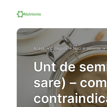
Nutrionio
Acasă
→
Categorii
→
Nuci si seminte
→
Unt de semi
sare) – comp
contraindica