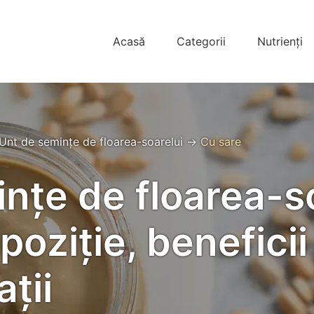
Acasă
Categorii
Nutrienți
Unt de semințe de floarea-soarelui
→
Cu sare
nțe de floarea-so
oziție, beneficii 
ții