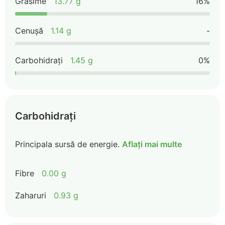
Grăsime
13.77 g
16%
Cenușă
1.14 g
-
Carbohidrați
1.45 g
0%
Carbohidrați
Principala sursă de energie.
Aflați mai multe
Fibre
0.00 g
Zaharuri
0.93 g