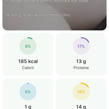
* rafinați opțiunile pentru rezultate mai bune
la 100 g, % din aportul mediu zilnic
8%
17%
185 kcal
13 g
Calorii
Proteine
0%
16%
1 g
14 g