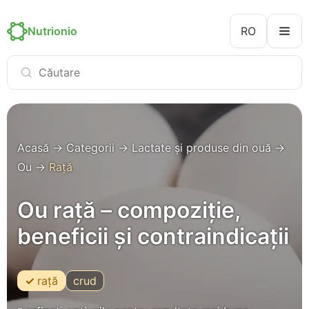
Nutrionio
RO
Acasă
→
Categorii
→
Lactate și produse din ouă
→
Ou
→
Rață
Ou rață – compoziție,
beneficii și contraindicații
rață
crud