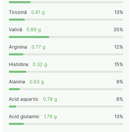
Tirozină
0.61 g
13%
Valină
0.89 g
35%
Arginina
0.77 g
12%
Histidina
0.32 g
15%
Alanina
0.63 g
9%
Acid aspartic
0.78 g
6%
Acid glutamic
1.79 g
13%