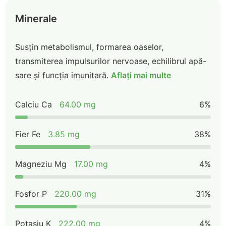
Minerale
Susțin metabolismul, formarea oaselor,
transmiterea impulsurilor nervoase, echilibrul apă-
sare și funcția imunitară.
Aflați mai multe
Calciu Ca
64.00 mg
6%
Fier Fe
3.85 mg
38%
Magneziu Mg
17.00 mg
4%
Fosfor P
220.00 mg
31%
Potasiu K
222.00 mg
4%