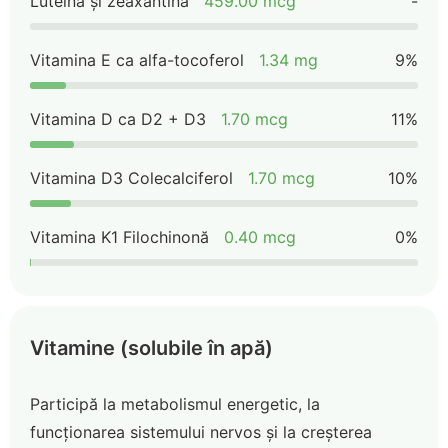
Luteină și zeaxantină
459.00 mcg
-
Vitamina E ca alfa-tocoferol
1.34 mg
9%
Vitamina D ca D2 + D3
1.70 mcg
11%
Vitamina D3 Colecalciferol
1.70 mcg
10%
Vitamina K1 Filochinonă
0.40 mcg
0%
Vitamine (solubile în apă)
Participă la metabolismul energetic, la
funcționarea sistemului nervos și la creșterea