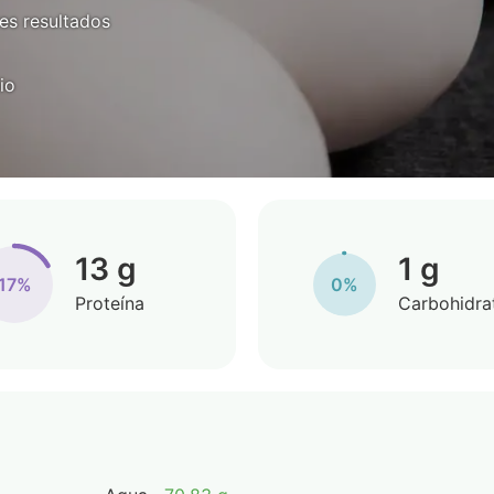
es resultados
io
13 g
1 g
17%
0%
Proteína
Carbohidra