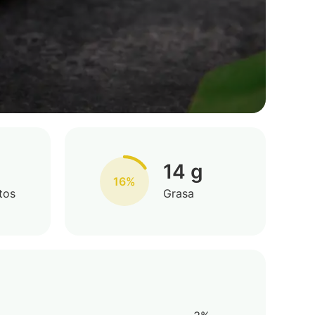
14 g
16%
tos
Grasa