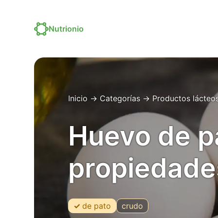
Nutrionio
Inicio
→
Categorías
→
Productos lácteo
Huevo de p
propiedade
de pato
crudo