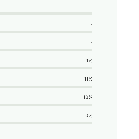
-
-
-
9%
11%
10%
0%