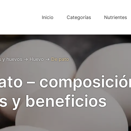
Inicio
Categorías
Nutrientes
s y huevos
→
Huevo
→
De pato
ato – composició
s y beneficios