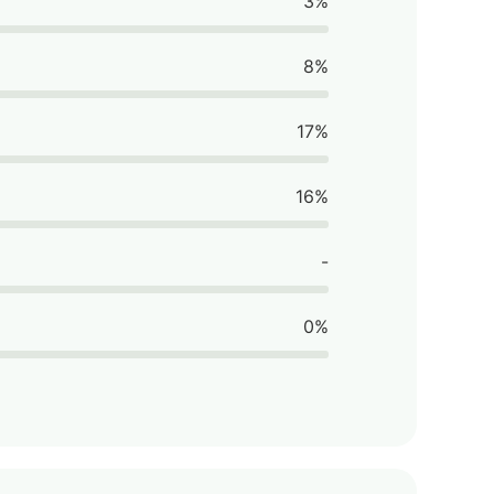
3%
8%
17%
16%
-
0%