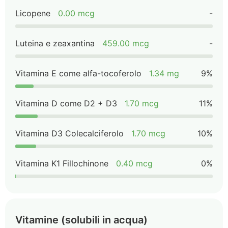
Licopene
0.00 mcg
-
Luteina e zeaxantina
459.00 mcg
-
Vitamina E come alfa-tocoferolo
1.34 mg
9%
Vitamina D come D2 + D3
1.70 mcg
11%
Vitamina D3 Colecalciferolo
1.70 mcg
10%
Vitamina K1 Fillochinone
0.40 mcg
0%
Vitamine (solubili in acqua)