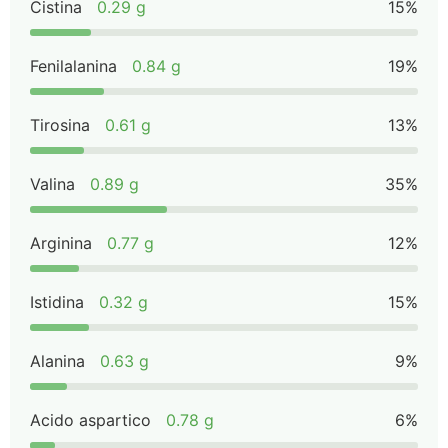
Cistina
0.29 g
15%
Fenilalanina
0.84 g
19%
Tirosina
0.61 g
13%
Valina
0.89 g
35%
Arginina
0.77 g
12%
Istidina
0.32 g
15%
Alanina
0.63 g
9%
Acido aspartico
0.78 g
6%