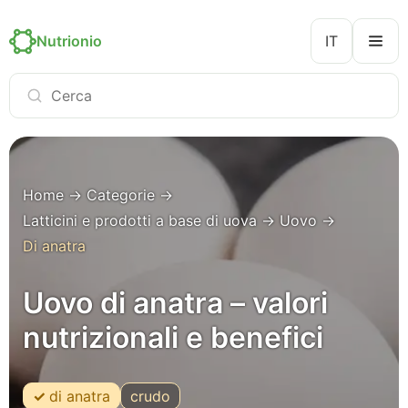
Nutrionio
IT
Home
→
Categorie
→
Latticini e prodotti a base di uova
→
Uovo
→
Di anatra
Uovo di anatra – valori
nutrizionali e benefici
di anatra
crudo