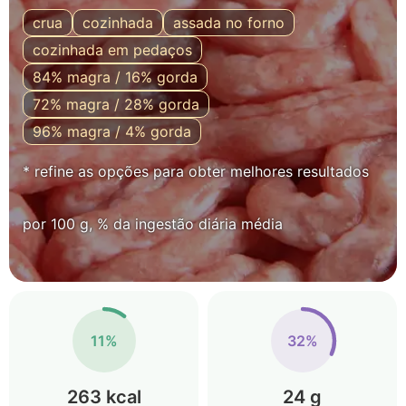
crua
cozinhada
assada no forno
cozinhada em pedaços
84% magra / 16% gorda
72% magra / 28% gorda
96% magra / 4% gorda
* refine as opções para obter melhores resultados
por 100 g, % da ingestão diária média
11%
32%
263 kcal
24 g