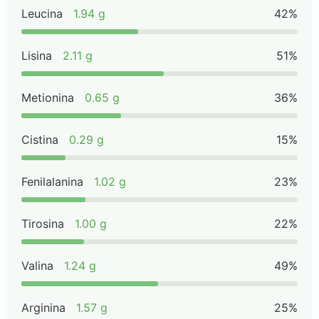
Leucina
1.94 g
42%
Lisina
2.11 g
51%
Metionina
0.65 g
36%
Cistina
0.29 g
15%
Fenilalanina
1.02 g
23%
Tirosina
1.00 g
22%
Valina
1.24 g
49%
Arginina
1.57 g
25%