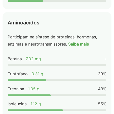
Aminoácidos
Participam na síntese de proteínas, hormonas,
enzimas e neurotransmissores.
Saiba mais
Betaína
7.02 mg
-
Triptofano
0.31 g
39%
Treonina
1.05 g
43%
Isoleucina
1.12 g
55%