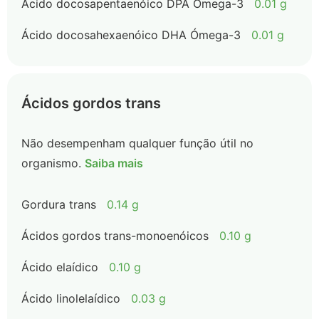
Ácido docosapentaenóico DPA Ómega-3
0.01 g
Ácido docosahexaenóico DHA Ómega-3
0.01 g
Ácidos gordos trans
Não desempenham qualquer função útil no
organismo.
Saiba mais
Gordura trans
0.14 g
Ácidos gordos trans-monoenóicos
0.10 g
Ácido elaídico
0.10 g
Ácido linolelaídico
0.03 g