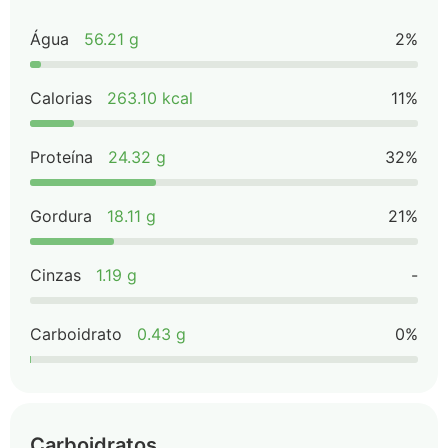
Água
56.21 g
2%
Calorias
263.10 kcal
11%
Proteína
24.32 g
32%
Gordura
18.11 g
21%
Cinzas
1.19 g
-
Carboidrato
0.43 g
0%
Carboidratos