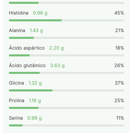
Histidina
0.96 g
45%
Alanina
1.43 g
21%
Ácido aspártico
2.20 g
18%
Ácido glutâmico
3.63 g
26%
Glicina
1.32 g
37%
Prolina
1.16 g
25%
Serina
0.98 g
11%