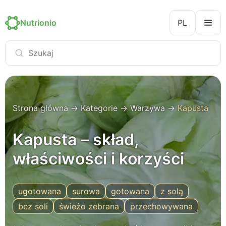
Nutrionio
PL
Strona główna
→
Kategorie
→
Warzywa
→
Kapusta
Kapusta – skład,
właściwości i korzyści
ugotowana
surowa
gotowana
z solą
bez soli
świeżo zebrana
przechowywana