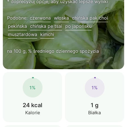
* doprecyzuj opcje, aby uzyskać lepsze wyniki
Podobne:
czerwona
włoska
chińska pak choi
pekińska
chińska pe tsai
po japońsku
musztardowa
kimchi
na 100 g, % średniego dziennego spożycia
1%
1%
24 kcal
1 g
Kalorie
Białka