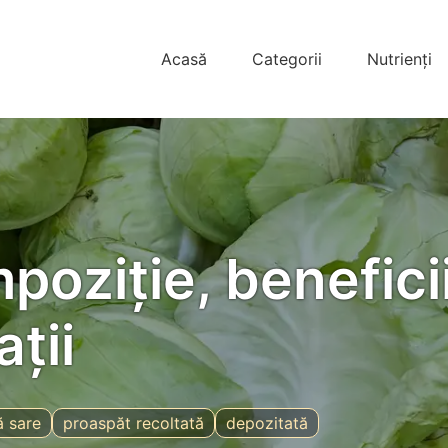
Acasă
Categorii
Nutrienți
oziție, beneficii
ții
ă sare
proaspăt recoltată
depozitată