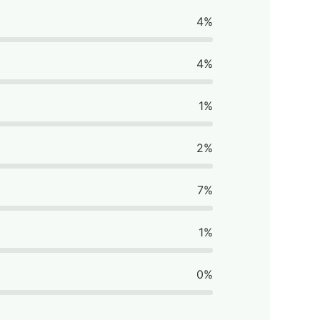
4%
4%
1%
2%
7%
1%
0%