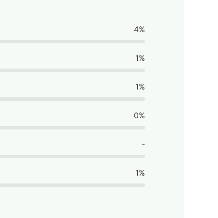
4%
1%
1%
0%
-
1%