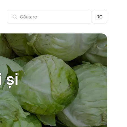
RO
 și