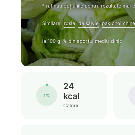
* rafinați opțiunile pentru rezultate mai 
Similare:
roșie
de salvie
pak choi chin
la 100 g, % din aportul mediu zilnic
24
kcal
1%
Calorii