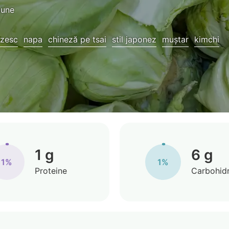
bune
ezesc
napa
chineză pe tsai
stil japonez
muștar
kimchi
1 g
6 g
1%
1%
Proteine
Carbohidr