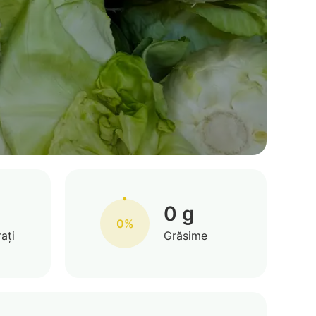
0 g
0%
ați
Grăsime