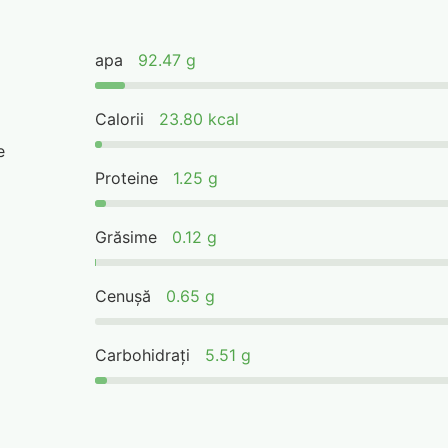
apa
92.47 g
Calorii
23.80 kcal
e
Proteine
1.25 g
Grăsime
0.12 g
Cenușă
0.65 g
Carbohidrați
5.51 g