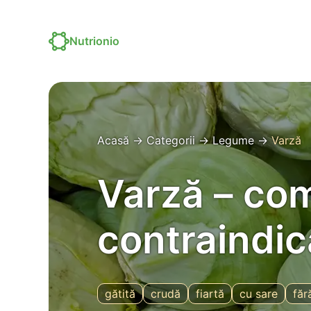
Nutrionio
Acasă
→
Categorii
→
Legume
→
Varză
Varză – comp
contraindica
gătită
crudă
fiartă
cu sare
făr