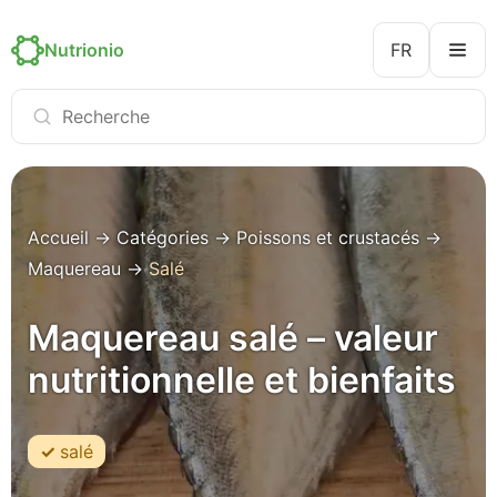
Nutrionio
FR
Accueil
→
Catégories
→
Poissons et crustacés
→
Maquereau
→
Salé
Maquereau salé – valeur
nutritionnelle et bienfaits
salé