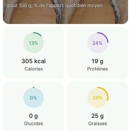
pour 100 g, % de l'apport quotidien moyen
13%
24%
305 kcal
19 g
Calories
Protéines
0%
29%
0 g
25 g
Glucides
Graisses