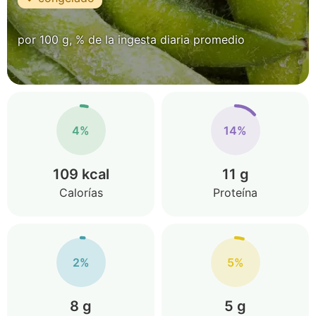
por 100 g, % de la ingesta diaria promedio
4%
14%
109 kcal
11 g
Calorías
Proteína
2%
5%
8 g
5 g