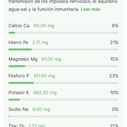
transmisión de los impulsos nerviosos, el equilibrio
agua-sal y la función inmunitaria.
Leer más
Calcio Ca
60.00 mg
6%
Hierro Fe
2.11 mg
21%
Magnesio Mg
61.00 mg
15%
Fósforo P
161.00 mg
23%
Potasio K
482.00 mg
10%
Sodio Na
6.00 mg
0%
Zinc Zn
1.32 mg
12%