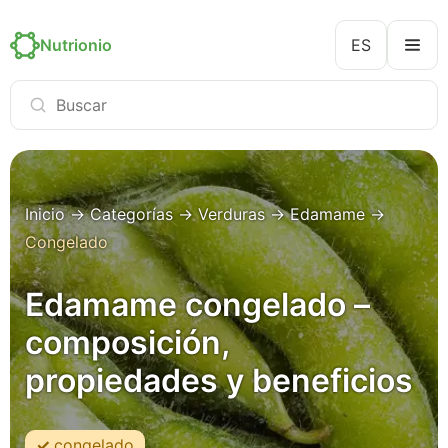
Nutrionio
ES
Inicio
→
Categorías
→
Verduras
→
Edamame
→
Congelado
Edamame congelado –
composición,
propiedades y beneficios
congelado