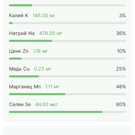
Калий K
145.00 мг
3%
Натрий Na
478.50 мг
36%
Цинк Zn
1.18 мг
10%
Медь Cu
0.23 мг
25%
Марганец Mn
1.11 мг
48%
Селен Se
44.00 мкг
80%