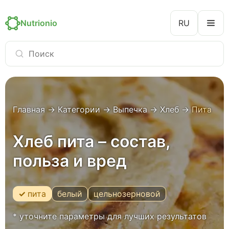
Nutrionio
RU
Главная
→
Категории
→
Выпечка
→
Хлеб
→
Пита
Хлеб пита – состав,
польза и вред
пита
белый
цельнозерновой
* уточните параметры для лучших результатов