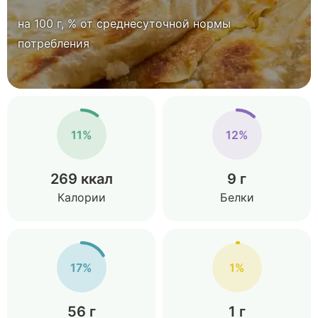
на 100 г, % от среднесуточной нормы
потребления
11%
12%
269 ккал
9 г
Калории
Белки
17%
1%
56 г
1 г