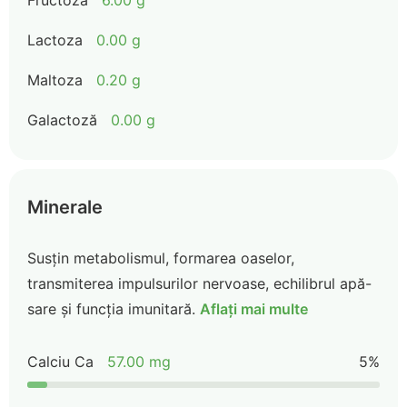
Fructoza
6.00 g
Lactoza
0.00 g
Maltoza
0.20 g
Galactoză
0.00 g
Minerale
Susțin metabolismul, formarea oaselor,
transmiterea impulsurilor nervoase, echilibrul apă-
sare și funcția imunitară.
Aflați mai multe
Calciu Ca
57.00 mg
5%