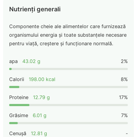
Nutrienți generali
Componente cheie ale alimentelor care furnizează
organismului energia și toate substanțele necesare
pentru viață, creștere și funcționare normală.
apa
43.02 g
2%
Calorii
198.00 kcal
8%
Proteine
12.79 g
17%
Grăsime
6.01 g
7%
Cenușă
12.81 g
-