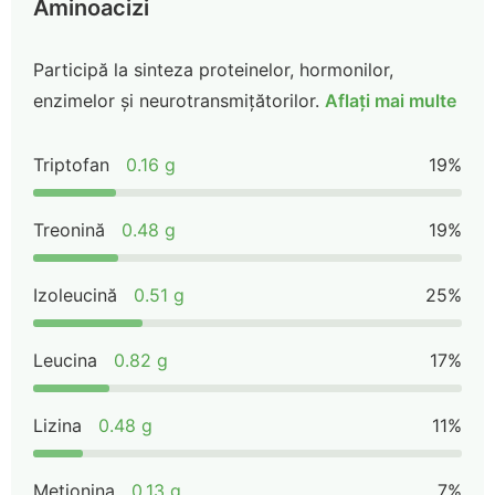
Aminoacizi
Participă la sinteza proteinelor, hormonilor,
enzimelor și neurotransmițătorilor.
Aflați mai multe
Triptofan
0.16 g
19%
Treonină
0.48 g
19%
Izoleucină
0.51 g
25%
Leucina
0.82 g
17%
Lizina
0.48 g
11%
Metionina
0.13 g
7%