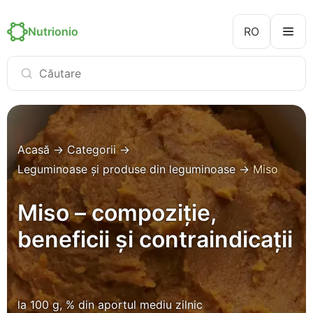
Nutrionio
RO
Acasă
→
Categorii
→
Leguminoase și produse din leguminoase
→
Miso
Miso – compoziție,
beneficii și contraindicații
la 100 g, % din aportul mediu zilnic